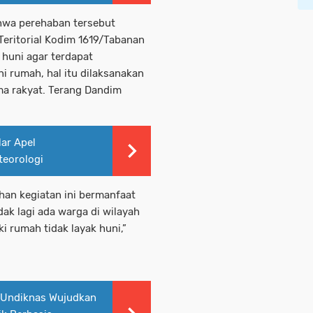
hwa perehaban tersebut
Teritorial Kodim 1619/Tabanan
huni agar terdapat
 rumah, hal itu dilaksanakan
a rakyat. Terang Dandim
lar Apel
teorologi
n kegiatan ini bermanfaat
dak lagi ada warga di wilayah
i rumah tidak layak huni,”
–Undiknas Wujudkan