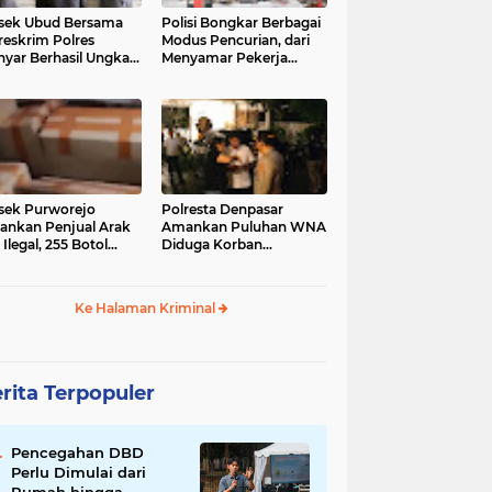
sek Ubud Bersama
Polisi Bongkar Berbagai
reskrim Polres
Modus Pencurian, dari
nyar Berhasil Ungkap
Menyamar Pekerja
s Curanmor Viral di
hingga Bobol Gerai
ia Sosial
sek Purworejo
Polresta Denpasar
nkan Penjual Arak
Amankan Puluhan WNA
 Ilegal, 255 Botol
Diduga Korban
ita
Penyekapan Akan di
Jadikan Operator Scam
Ke Halaman Kriminal
rita Terpopuler
Pencegahan DBD
Perlu Dimulai dari