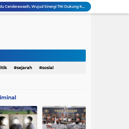
Babinsa Hadir di Posyandu Cenderawasih, Wujud Sinergi TNI Dukung Kesehatan Masyarakat
Polres Gianyar Gelar Apel Kesiapan Pengamanan Final Piala Presiden 2026
mah Bapak Sirajudi Setelah Direnovasi
Personel Satgas TMMD 129 Kodim 0904/Paser Bongkar Rumah milik Bapak Harim
Sasaran RTLH Ke 5 Sudah Mulai Dieksekusi Oleh Satgas TMMD 129 Kodim 0904/Paser
aktu Luang Personel TMMD 129 Pada Sore Hari
Satgas TMMD Ke 129 Kodim 0904/Paser Pasang Lantai Baru Pada Rumah Bapak Harim
TMMD Ke 129 Kodim 0904/Paser Terima Kunjungan Dari Tim Wasev Mabesad
Personel Satgas TMMD 129 Kodim 0904/Paser Ciptakan Lingkungan Bersih
itik
sejarah
sosial
Sosialisasi Bahaya Narkoba Pada TMMD 129 Kodim 0904/Paser Disambut Positif
iminal