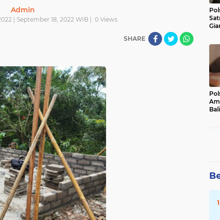
Admin
Pol
Sat
022 | September 18, 2022 WIB |
0
Views
Gia
Kasu
SHARE
Med
Pol
Ama
Bali
Dis
Be