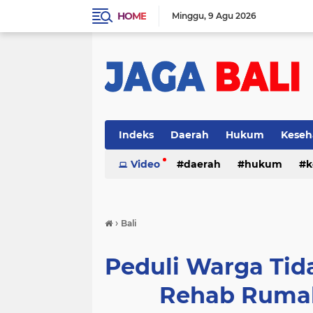
HOME
Minggu
9 Agu 2026
Indeks
Daerah
Hukum
Keseh
Video
daerah
hukum
k
›
Bali
Peduli Warga Ti
Rehab Rumah