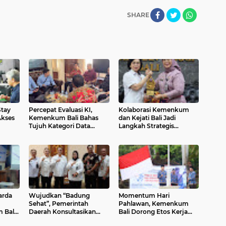
SHARE
Stay
Percepat Evaluasi KI,
Kolaborasi Kemenkum
Akses
Kemenkum Bali Bahas
dan Kejati Bali Jadi
Tujuh Kategori Data
Langkah Strategis
Utama dengan BPKP
Perkuat Layanan Hukum
Masyarakat
arda
Wujudkan “Badung
Momentum Hari
Sehat”, Pemerintah
Pahlawan, Kemenkum
 Bali
Daerah Konsultasikan
Bali Dorong Etos Kerja
ngaraja
Penyusunan Regulasi
Berintegritas