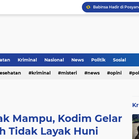
Inilah Tampilan Baru Ru
Voli Menjadi Pengisi W
atan
Kriminal
Nasional
News
Politik
Sosial
esehatan
kriminal
misteri
news
opini
pol
Kr
dak Mampu, Kodim Gelar
 Tidak Layak Huni