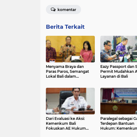
komentar
Berita Terkait
Menyama Braya dan
Eazy Passport dan 
Paras Paros, Semangat
Permit Mudahkan 
Lokal Bali dalam
Layanan di Bali
Penyelesaian Sengketa
Dari Evaluasi ke Aksi:
Paralegal sebagai G
Kemenkum Bali
Terdepan Bantuan
Fokuskan AE Hukum
Hukum: Kemenkum
2025 untuk Dampak
Beri Pelatihan di Si