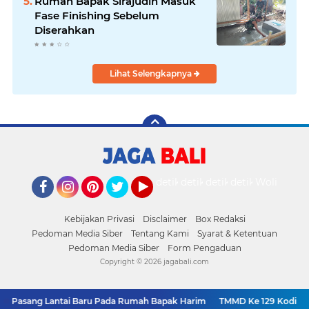
Rumah Bapak Sirajudin Masuk
Fase Finishing Sebelum
Diserahkan
Lihat Selengkapnya
detikOto
detikTravel
detikFood
detikHealth
Wolipop
Facebook
Instagram
Pinterest
Twitter
YouTube
Kebijakan Privasi
Disclaimer
Box Redaksi
Pedoman Media Siber
Tentang Kami
Syarat & Ketentuan
Pedoman Media Siber
Form Pengaduan
Copyright ©
2026 jagabali.com
r Pasang Lantai Baru Pada Rumah Bapak Harim
TMMD Ke 129 Kodim 09