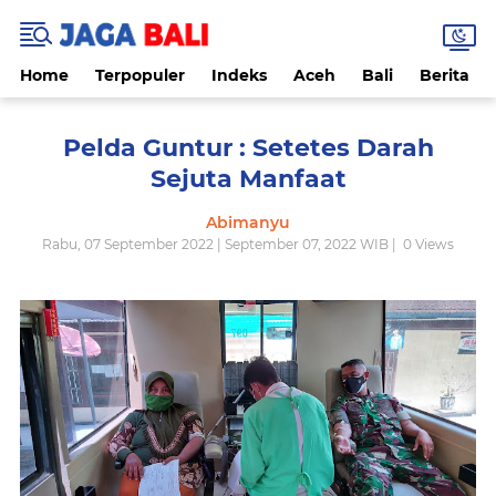
Home
Terpopuler
Indeks
Aceh
Bali
Berita
Pelda Guntur : Setetes Darah
Sejuta Manfaat
Abimanyu
Rabu, 07 September 2022 | September 07, 2022 WIB |
0
Views