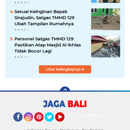
Sesuai Keinginan Bapak
Sirajudin, Satgas TMMD 129
Ubah Tampilan Rumahnya
Personel Satgas TMMD 129
Pastikan Atap Masjid Al Ikhlas
Tidak Bocor Lagi
Lihat Selengkapnya
detikOto
detikTravel
detikFood
detikHealth
Wolipop
Facebook
Instagram
Pinterest
Twitter
YouTube