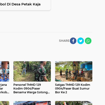
ebol Di Desa Petak Kaja
SHARE
rjana
Personel TMMD 129
Satgas TMMD 129 Kodim
ar
Kodim 0904/Paser
0904/Paser Buat Sumur
arkoba
Bersama Warga Gotong
Bor Ke 2
akan,
Royong Bersihkan Jalan