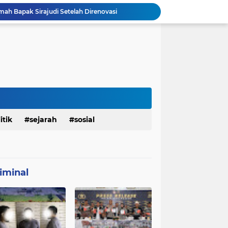
mah Bapak Sirajudi Setelah Direnovasi
Personel Satgas TMMD 129 Kodim 0904/Paser Bongkar Rumah milik Bapak Harim
Polresta Denpasar Ungkap Kasus Narkoba, Temukan Senpi dan Airsoft Gun Saat Pengerebekan
Masuk Fase Finishing Sebelum Diserahkan
Beri Tampilan Baru, Personel Satgas TMMD 129 Kodim 0904/Paser Cat Atap Rumah Marbot
Dimulai dari Rumah hingga Lingkungan Sekolah
Personel Satgas TMMD 129 Kodim 0904/Paser Ciptakan Lingkungan Bersih
Sosialisasi Bahaya Narkoba Pada TMMD 129 Kodim 0904/Paser Disambut Positif
Babinsa Hadir di Posyandu Cenderawasih, Wujud Sinergi TNI Dukung Kesehatan Masyarakat
itik
sejarah
sosial
Polres Gianyar Gelar Apel Kesiapan Pengamanan Final Piala Presiden 2026
iminal