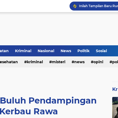
Inilah Tampilan Baru Ru
Rumah Bapak Sirajudin 
Pencegahan DBD Perlu 
atan
Kriminal
Nasional
News
Politik
Sosial
esehatan
kriminal
misteri
news
opini
pol
Kr
 Buluh Pendampingan
 Kerbau Rawa