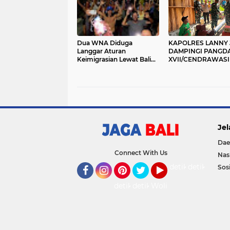
Dua WNA Diduga
KAPOLRES LANNY 
Langgar Aturan
DAMPINGI PANGD
Keimigrasian Lewat Bali
XVII/CENDRAWAS
Silent Disco
BUKA BAKTI SOSIA
SKALA BESAR DI 
JAYA, BANGUN PL
HINGGA RTLH
Jel
Dae
Connect With Us
Nas
detikOto
detikTravel
Sosi
Facebook
Instagram
Pinterest
Twitter
YouTube
detikFood
detikHealth
Wolipop