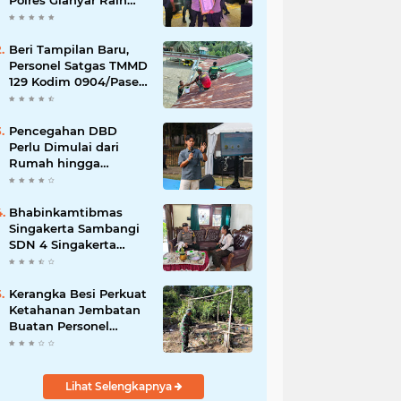
Polres Gianyar Raih
Penghargaan
Hoegeng Awards 2026
Beri Tampilan Baru,
Personel Satgas TMMD
129 Kodim 0904/Paser
Cat Atap Rumah
Marbot
Pencegahan DBD
Perlu Dimulai dari
Rumah hingga
Lingkungan Sekolah
Bhabinkamtibmas
Singakerta Sambangi
SDN 4 Singakerta
Edukasi Pencegahan
Penculikan Anak
Kerangka Besi Perkuat
Ketahanan Jembatan
Buatan Personel
TMMD 129
Lihat Selengkapnya