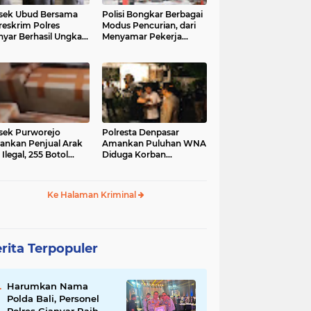
sek Ubud Bersama
Polisi Bongkar Berbagai
reskrim Polres
Modus Pencurian, dari
nyar Berhasil Ungkap
Menyamar Pekerja
s Curanmor Viral di
hingga Bobol Gerai
ia Sosial
sek Purworejo
Polresta Denpasar
nkan Penjual Arak
Amankan Puluhan WNA
 Ilegal, 255 Botol
Diduga Korban
ita
Penyekapan Akan di
Jadikan Operator Scam
Ke Halaman Kriminal
rita Terpopuler
Harumkan Nama
Polda Bali, Personel