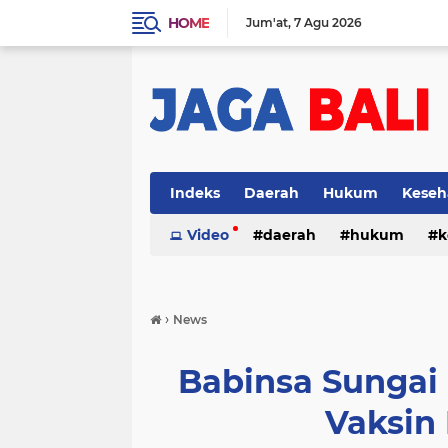
HOME
Jum'at
7 Agu 2026
Indeks
Daerah
Hukum
Keseh
Video
daerah
hukum
k
›
News
Babinsa Sungai
Vaksin