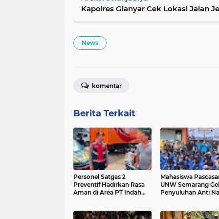
Kapolres Gianyar Cek Lokasi Jalan J
News
komentar
Berita Terkait
Personel Satgas 2
Mahasiswa Pascasa
Preventif Hadirkan Rasa
UNW Semarang Gel
Aman di Area PT Indah
Penyuluhan Anti N
Logistik Cargo
di SMK Negeri 3 Tar
Kaltara