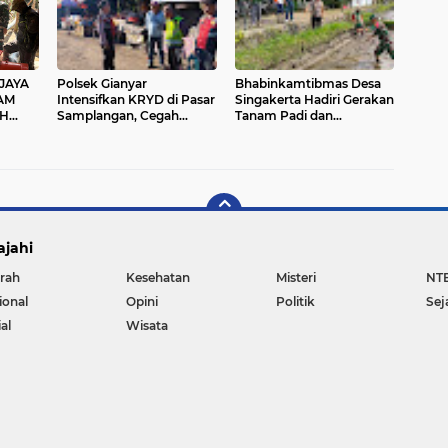
JAYA
Polsek Gianyar
Bhabinkamtibmas Desa
AM
Intensifkan KRYD di Pasar
Singakerta Hadiri Gerakan
IH
Samplangan, Cegah
Tanam Padi dan
L
Premanisme dan Jaga
Peluncuran Sistem
LANNY
Rasa Aman Masyarakat
Budidaya PM-AAS
TMH
ajahi
rah
Kesehatan
Misteri
NT
ional
Opini
Politik
Sej
al
Wisata