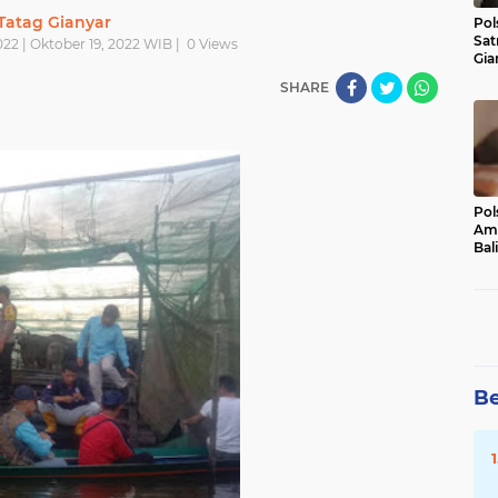
Tatag Gianyar
Pol
Sat
22 | Oktober 19, 2022 WIB |
0
Views
Gia
Kasu
SHARE
Med
Pol
Ama
Bali
Dis
Be