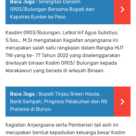
Baca Juga :
Sinergitas Dandim
0903/Bulungan Bersama Bupati dan
Kapolres Kunker ke Peso
Kasdim 0903/Bulungan, Letkol Inf Agus Sulistiyo,
S.Sos.,. M.Si mengatakan Kegiatan anjangsana ini
merupakan salah satu rangkaian dalam Rangka HUT
TNI yang ke- 77 Tahun 2022 yang diselenggarakan
diwilayah binaan Kodim 0903/ Bulungan kepada
Warakawuri yang berada di wilayah Binaan.
Baca Juga :
Bupati Tinjau Green House,
Bank Sampah, Progress Pelabuhan dan RS
Pratama di Bunyu
Kegiatan Anjangsana serta Pemberian tali asih ini
merupakan bentuk kepedulian keluarga besar Kodim