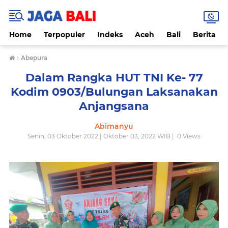
Home
Terpopuler
Indeks
Aceh
Bali
Berita
›
Abepura
Dalam Rangka HUT TNI Ke- 77
Kodim 0903/Bulungan Laksanakan
Anjangsana
Abimanyu
Senin, 03 Oktober 2022 | Oktober 03, 2022 WIB |
0
Views