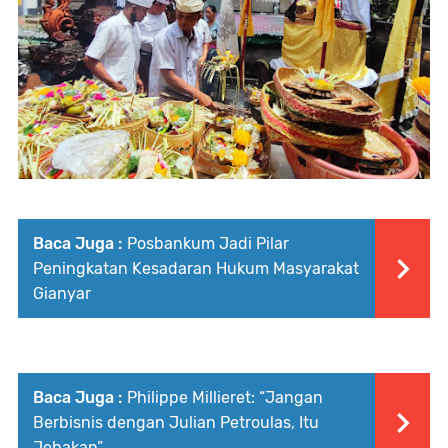
Baca Juga :
Posbankum Jadi Pilar
Peningkatan Kesadaran Hukum Masyarakat
Gianyar
Baca Juga :
Philippe Millieret: “Jangan
Berbisnis dengan Julian Petroulas, Itu
Jebakan”