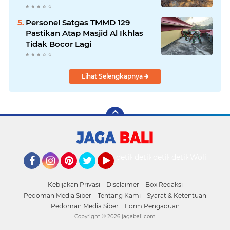
Personel Satgas TMMD 129
Pastikan Atap Masjid Al Ikhlas
Tidak Bocor Lagi
Lihat Selengkapnya
detikOto
detikTravel
detikFood
detikHealth
Wolipop
Facebook
Instagram
Pinterest
Twitter
YouTube
Kebijakan Privasi
Disclaimer
Box Redaksi
Pedoman Media Siber
Tentang Kami
Syarat & Ketentuan
Pedoman Media Siber
Form Pengaduan
Copyright ©
2026 jagabali.com