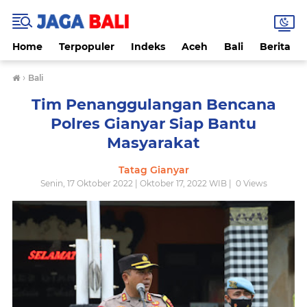
Home
Terpopuler
Indeks
Aceh
Bali
Berita
›
Bali
Tim Penanggulangan Bencana
Polres Gianyar Siap Bantu
Masyarakat
Tatag Gianyar
Senin, 17 Oktober 2022 | Oktober 17, 2022 WIB |
0
Views