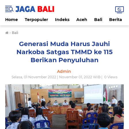
Home
Terpopuler
Indeks
Aceh
Bali
Berita
›
Bali
Generasi Muda Harus Jauhi
Narkoba Satgas TMMD ke 115
Berikan Penyuluhan
Admin
Selasa, 01 November 2022 | November 01, 2022 WIB |
0
Views