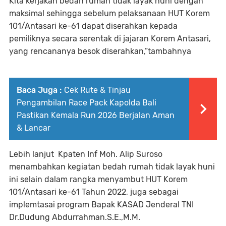
Kita kerjakan bedah rumah tidak layak huni dengan
maksimal sehingga sebelum pelaksanaan HUT Korem
101/Antasari ke-61 dapat diserahkan kepada
pemiliknya secara serentak di jajaran Korem Antasari,
yang rencananya besok diserahkan,”tambahnya
Baca Juga :
Cek Rute & Tinjau
Pengambilan Race Pack Kapolda Bali
Pastikan Kemala Run 2026 Berjalan Aman
& Lancar
Lebih lanjut Kpaten Inf Moh. Alip Suroso
menambahkan kegiatan bedah rumah tidak layak huni
ini selain dalam rangka menyambut HUT Korem
101/Antasari ke-61 Tahun 2022, juga sebagai
implemtasai program Bapak KASAD Jenderal TNI
Dr.Dudung Abdurrahman.S.E.,M.M.