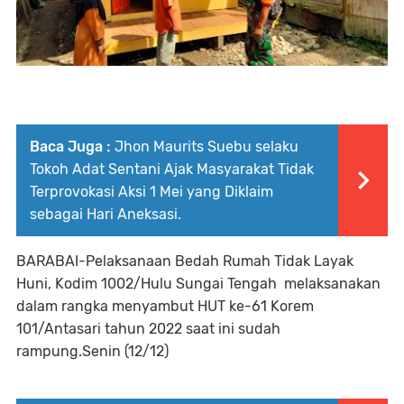
Baca Juga :
Jhon Maurits Suebu selaku
Tokoh Adat Sentani Ajak Masyarakat Tidak
Terprovokasi Aksi 1 Mei yang Diklaim
sebagai Hari Aneksasi.
BARABAI-Pelaksanaan Bedah Rumah Tidak Layak
Huni, Kodim 1002/Hulu Sungai Tengah melaksanakan
dalam rangka menyambut HUT ke-61 Korem
101/Antasari tahun 2022 saat ini sudah
rampung.Senin (12/12)