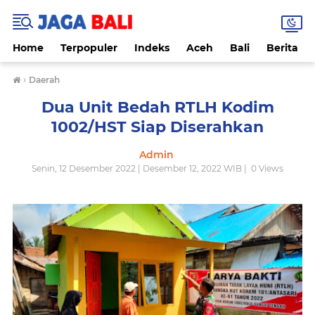
Home
Terpopuler
Indeks
Aceh
Bali
Berita
›
Daerah
Dua Unit Bedah RTLH Kodim
1002/HST Siap Diserahkan
Admin
Senin, 12 Desember 2022 | Desember 12, 2022 WIB |
0
Views