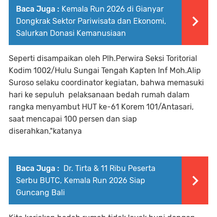
Baca Juga :
Kemala Run 2026 di Gianyar
Dongkrak Sektor Pariwisata dan Ekonomi,
Salurkan Donasi Kemanusiaan
Seperti disampaikan oleh Plh.Perwira Seksi Toritorial
Kodim 1002/Hulu Sungai Tengah Kapten Inf Moh.Alip
Suroso selaku coordinator kegiatan, bahwa memasuki
hari ke sepuluh pelaksanaan bedah rumah dalam
rangka menyambut HUT ke-61 Korem 101/Antasari,
saat mencapai 100 persen dan siap
diserahkan,"katanya
Baca Juga :
Dr. Tirta & 11 Ribu Peserta
Serbu BUTC, Kemala Run 2026 Siap
Guncang Bali