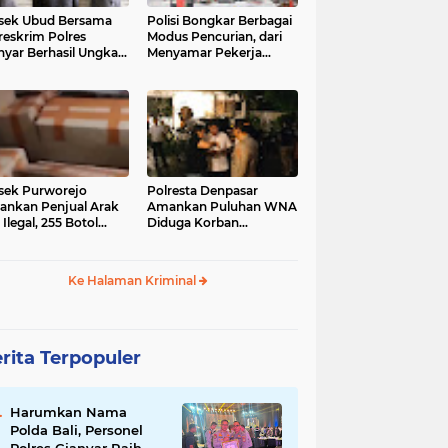
sek Ubud Bersama
Polisi Bongkar Berbagai
reskrim Polres
Modus Pencurian, dari
nyar Berhasil Ungkap
Menyamar Pekerja
s Curanmor Viral di
hingga Bobol Gerai
ia Sosial
sek Purworejo
Polresta Denpasar
nkan Penjual Arak
Amankan Puluhan WNA
 Ilegal, 255 Botol
Diduga Korban
ita
Penyekapan Akan di
Jadikan Operator Scam
Ke Halaman Kriminal
rita Terpopuler
Harumkan Nama
Polda Bali, Personel