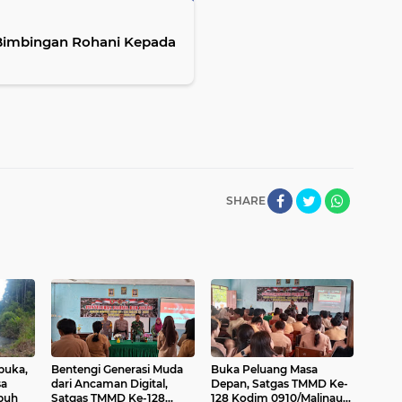
 Bimbingan Rohani Kepada
SHARE
rbuka,
Bentengi Generasi Muda
Buka Peluang Masa
sa
dari Ancaman Digital,
Depan, Satgas TMMD Ke-
buh
Satgas TMMD Ke-128
128 Kodim 0910/Malinau