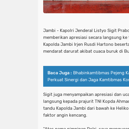
Jambi - Kapolri Jenderal Listyo Sigit P
memberikan apresiasi secara langsung ke
Kapolda Jambi Irjen Rusdi Hartono besert
mendarat darurat akibat cuaca buruk di Bu
Baca Juga :
Bhabinkamtibmas Pejeng K
Perkuat Sinergi dan Jaga Kamtibmas Ko
Sigit juga menyampaikan apresiasi dan uc
langsung kepada prajurit TNI Kopda Ahma
tandu Kapolda Jambi dari bawah ke Helikop
faktor angin kencang.
"Atas nama pimpinan Polri, saya mengucapk