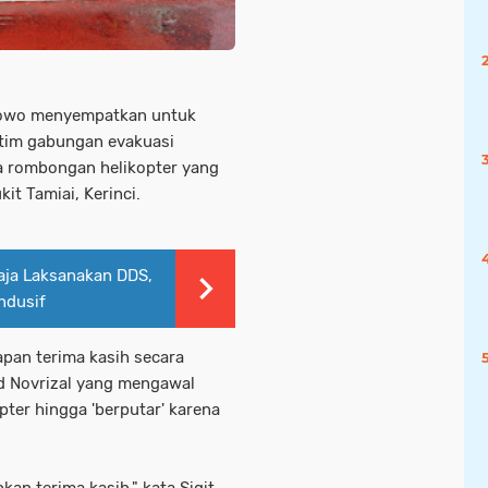
rabowo menyempatkan untuk
 tim gabungan evakuasi
a rombongan helikopter yang
kit Tamiai, Kerinci.
aja Laksanakan DDS,
ndusif
apan terima kasih secara
d Novrizal yang mengawal
ter hingga 'berputar' karena
an terima kasih," kata Sigit