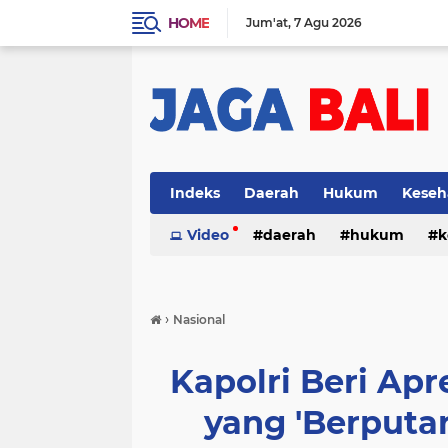
HOME
Jum'at
7 Agu 2026
Indeks
Daerah
Hukum
Keseh
Video
daerah
hukum
k
›
Nasional
Kapolri Beri Apr
yang 'Berputa