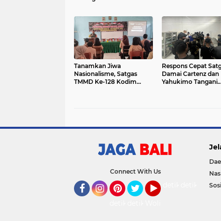
Sosialisasi Penegakan
Perda Tata Ruang
Tanamkan Jiwa
Respons Cepat Sat
Nasionalisme, Satgas
Damai Cartenz dan 
TMMD Ke-128 Kodim
Yahukimo Tangani
0910/Malinau Gelar
Penembakan di Dek
Sosialisasi Wasbang dan
Dua Warga Sipil Ter
Bela Negara
dan Pelaku Diburu
Jel
Dae
Connect With Us
Nas
detikOto
detikTravel
Sosi
Facebook
Instagram
Pinterest
Twitter
YouTube
detikFood
detikHealth
Wolipop