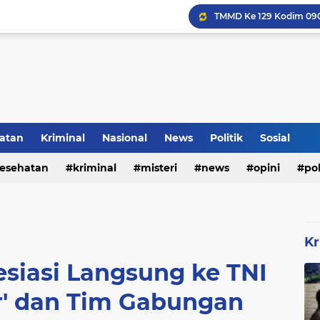
Inilah Tampilan Baru Ru
atan
Kriminal
Nasional
News
Politik
Sosial
Rumah Bapak Sirajudin 
esehatan
kriminal
misteri
news
opini
pol
Kr
esiasi Langsung ke TNI
r' dan Tim Gabungan