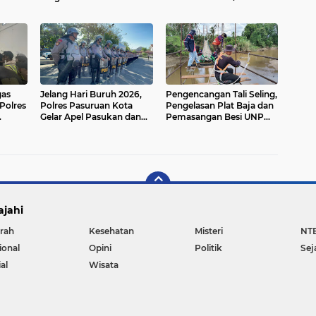
Kodim 0910/Malinau Gelar
Sosialisasikan Rekrutmen
Penyuluhan Bahaya Judi
TNI kepada Siswa SMA
Online
Negeri 3 Malinau
gas
Jelang Hari Buruh 2026,
Pengencangan Tali Seling,
Polres
Polres Pasuruan Kota
Pengelasan Plat Baja dan
Gelar Apel Pasukan dan
Pemasangan Besi UNP
ai,
Cek Kesiapan
Jadi Fokus Pengerjaan
luka
Pengamanan
Jembatan Gantung
Garuda
ajahi
rah
Kesehatan
Misteri
NT
ional
Opini
Politik
Sej
al
Wisata