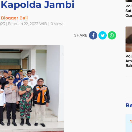
 Kapolda Jambi
Pol
Sat
Gia
Blogger Bali
Kasu
23 | Februari 22, 2023 WIB |
0
Views
Med
SHARE
Pol
Ama
Bali
Dis
Be