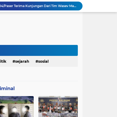
TMMD Ke 129 Kodim 0904/Paser Terima Kunjungan Dari Tim Wasev Mabesad
Personel Satgas TMMD 129 Kodim 0904/Paser Ciptakan Lingkungan Bersih
Sosialisasi Bahaya Narkoba Pada TMMD 129 Kodim 0904/Paser Disambut Positif
Babinsa Hadir di Posyandu Cenderawasih, Wujud Sinergi TNI Dukung Kesehatan Masyarakat
Polres Gianyar Gelar Apel Kesiapan Pengamanan Final Piala Presiden 2026
mah Bapak Sirajudi Setelah Direnovasi
Personel Satgas TMMD 129 Kodim 0904/Paser Bongkar Rumah milik Bapak Harim
Polresta Denpasar Ungkap Kasus Narkoba, Temukan Senpi dan Airsoft Gun Saat Pengerebekan
Masuk Fase Finishing Sebelum Diserahkan
itik
sejarah
sosial
Satgas TMMD Ke 129 Kodim 0904/Paser Pasang Lantai Baru Pada Rumah Bapak Harim
iminal