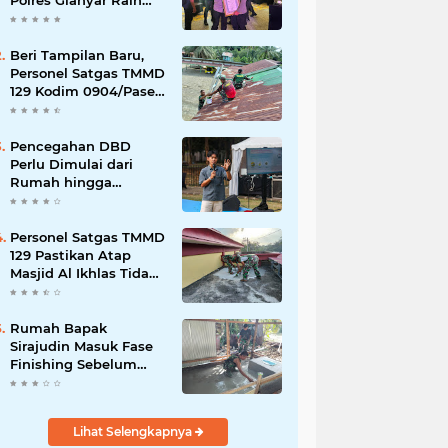
Polres Gianyar Raih
Penghargaan
Hoegeng Awards 2026
Beri Tampilan Baru,
Personel Satgas TMMD
129 Kodim 0904/Paser
Cat Atap Rumah
Marbot
Pencegahan DBD
Perlu Dimulai dari
Rumah hingga
Lingkungan Sekolah
Personel Satgas TMMD
129 Pastikan Atap
Masjid Al Ikhlas Tidak
Bocor Lagi
Rumah Bapak
Sirajudin Masuk Fase
Finishing Sebelum
Diserahkan
Lihat Selengkapnya