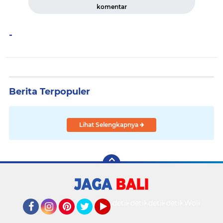
komentar
-
Berita Terpopuler
Lihat Selengkapnya
detikOto
detikTravel
detikFood
detikHealth
Wolipop
Facebook
Instagram
Pinterest
Twitter
YouTube