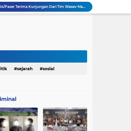
TMMD Ke 129 Kodim 0904/Paser Terima Kunjungan Dari Tim Wasev Mabesad
Personel Satgas TMMD 129 Kodim 0904/Paser Ciptakan Lingkungan Bersih
Sosialisasi Bahaya Narkoba Pada TMMD 129 Kodim 0904/Paser Disambut Positif
Babinsa Hadir di Posyandu Cenderawasih, Wujud Sinergi TNI Dukung Kesehatan Masyarakat
Polres Gianyar Gelar Apel Kesiapan Pengamanan Final Piala Presiden 2026
mah Bapak Sirajudi Setelah Direnovasi
Personel Satgas TMMD 129 Kodim 0904/Paser Bongkar Rumah milik Bapak Harim
Polresta Denpasar Ungkap Kasus Narkoba, Temukan Senpi dan Airsoft Gun Saat Pengerebekan
Masuk Fase Finishing Sebelum Diserahkan
itik
sejarah
sosial
Satgas TMMD Ke 129 Kodim 0904/Paser Pasang Lantai Baru Pada Rumah Bapak Harim
iminal