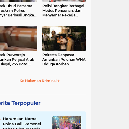
sek Ubud Bersama
Polisi Bongkar Berbagai
reskrim Polres
Modus Pencurian, dari
nyar Berhasil Ungkap
Menyamar Pekerja
s Curanmor Viral di
hingga Bobol Gerai
ia Sosial
sek Purworejo
Polresta Denpasar
nkan Penjual Arak
Amankan Puluhan WNA
 Ilegal, 255 Botol
Diduga Korban
ita
Penyekapan Akan di
Jadikan Operator Scam
Ke Halaman Kriminal
rita Terpopuler
Harumkan Nama
Polda Bali, Personel