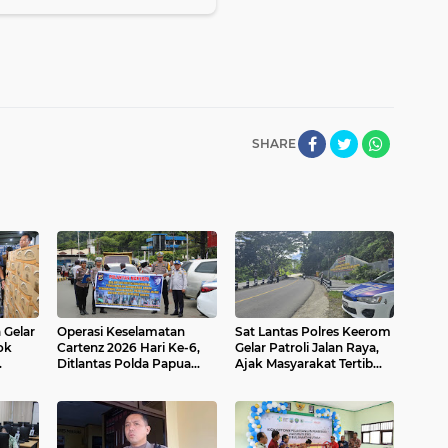
SHARE
 Gelar
Operasi Keselamatan
Sat Lantas Polres Keerom
ok
Cartenz 2026 Hari Ke-6,
Gelar Patroli Jalan Raya,
Ditlantas Polda Papua
Ajak Masyarakat Tertib
Tegur 86 Pelanggar di
Berlalu Lintas
Taman Imbi Jayapura