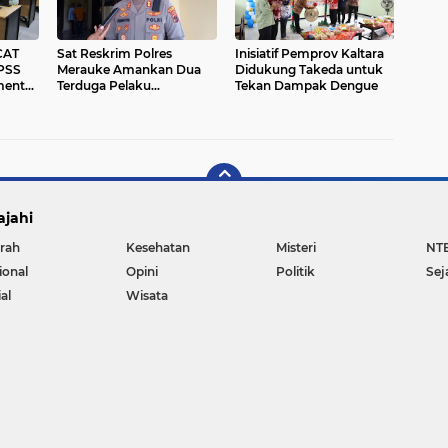
CAT
Sat Reskrim Polres
Inisiatif Pemprov Kaltara
IPSS
Merauke Amankan Dua
Didukung Takeda untuk
ment
Terduga Pelaku
Tekan Dampak Dengue
Pembunuhan di Jalan
TMP Polder dalam Kurang
dari Satu Hari
ajahi
rah
Kesehatan
Misteri
NT
ional
Opini
Politik
Sej
al
Wisata