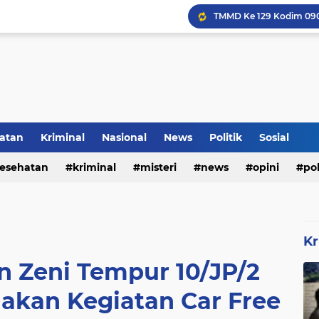
Inilah Tampilan Baru Ru
atan
Kriminal
Nasional
News
Politik
Sosial
Rumah Bapak Sirajudin 
esehatan
kriminal
misteri
news
opini
pol
Kr
on Zeni Tempur 10/JP/2
akan Kegiatan Car Free