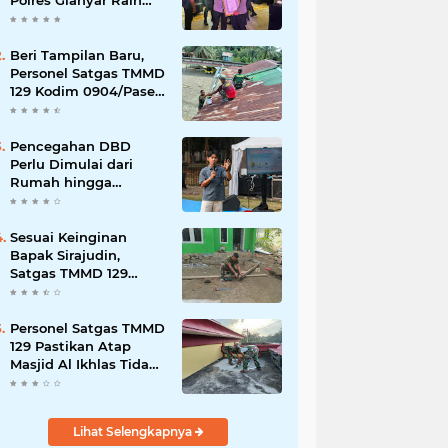
Polres Gianyar Raih
Penghargaan
Hoegeng Awards 2026
Beri Tampilan Baru,
Personel Satgas TMMD
129 Kodim 0904/Paser
Cat Atap Rumah
Marbot
Pencegahan DBD
Perlu Dimulai dari
Rumah hingga
Lingkungan Sekolah
Sesuai Keinginan
Bapak Sirajudin,
Satgas TMMD 129
Ubah Tampilan
Rumahnya
Personel Satgas TMMD
129 Pastikan Atap
Masjid Al Ikhlas Tidak
Bocor Lagi
Lihat Selengkapnya