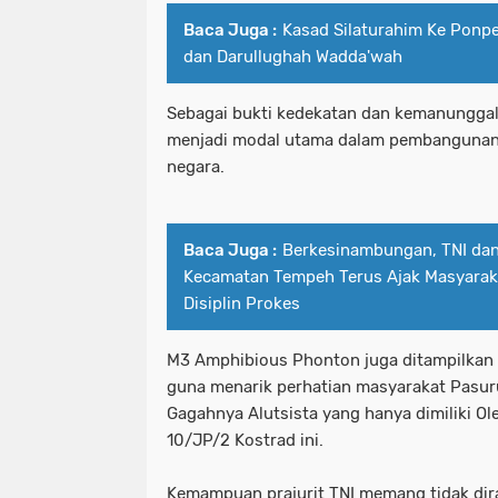
Baca Juga :
Kasad Silaturahim Ke Ponp
dan Darullughah Wadda'wah
Sebagai bukti kedekatan dan kemanunggala
menjadi modal utama dalam pembangunan 
negara.
Baca Juga :
Berkesinambungan, TNI dan
Kecamatan Tempeh Terus Ajak Masyarak
Disiplin Prokes
M3 Amphibious Phonton juga ditampilkan 
guna menarik perhatian masyarakat Pasur
Gagahnya Alutsista yang hanya dimiliki O
10/JP/2 Kostrad ini.
Kemampuan prajurit TNI memang tidak dira