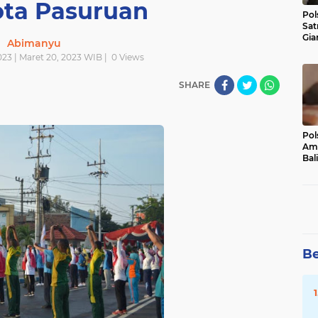
ota Pasuruan
Pol
Sat
Gia
Abimanyu
Kasu
023 | Maret 20, 2023 WIB |
0
Views
Med
SHARE
Pol
Ama
Bali
Dis
Be