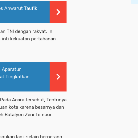
es Anwarut Taufik
n TNI dengan rakyat, ini
inti kekuatan pertahanan
 Aparatur
at Tingkatkan
Pada Acara tersebut, Tentunya
uan kota karena besarnya dan
leh Batalyon Zeni Tempur
gukan lagi, selain berperang