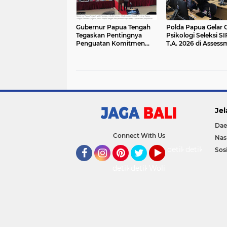
Gubernur Papua Tengah
Polda Papua Gelar 
Tegaskan Pentingnya
Psikologi Seleksi S
Penguatan Komitmen
T.A. 2026 di Assess
Polda Jaga Keamanan
Center
Daerah
Jel
Dae
Connect With Us
Nas
detikOto
detikTravel
Sosi
Facebook
Instagram
Pinterest
Twitter
YouTube
detikFood
detikHealth
Wolipop