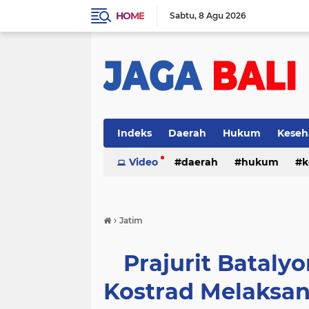
HOME
Sabtu
8 Agu 2026
Indeks
Daerah
Hukum
Keseh
Video
daerah
hukum
k
›
Jatim
Prajurit Bataly
Kostrad Melaksan