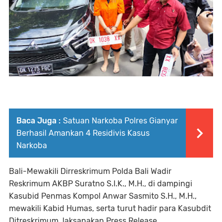
Baca Juga :
Satuan Narkoba Polres Gianyar
Berhasil Amankan 4 Residivis Kasus
Narkoba
Bali-Mewakili Dirreskrimum Polda Bali Wadir
Reskrimum AKBP Suratno S.I.K., M.H., di dampingi
Kasubid Penmas Kompol Anwar Sasmito S.H., M.H.,
mewakili Kabid Humas, serta turut hadir para Kasubdit
Ditreskrimum, laksanakan Press Release