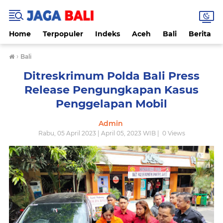
Home
Terpopuler
Indeks
Aceh
Bali
Berita
›
Bali
Ditreskrimum Polda Bali Press
Release Pengungkapan Kasus
Penggelapan Mobil
Admin
Rabu, 05 April 2023 | April 05, 2023 WIB |
0
Views