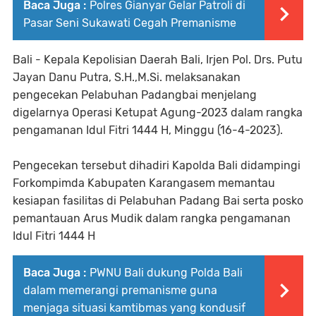
Baca Juga :
Polres Gianyar Gelar Patroli di
Pasar Seni Sukawati Cegah Premanisme
Bali - Kepala Kepolisian Daerah Bali, Irjen Pol. Drs. Putu
Jayan Danu Putra, S.H.,M.Si. melaksanakan
pengecekan Pelabuhan Padangbai menjelang
digelarnya Operasi Ketupat Agung-2023 dalam rangka
pengamanan Idul Fitri 1444 H, Minggu (16-4-2023).
Pengecekan tersebut dihadiri Kapolda Bali didampingi
Forkompimda Kabupaten Karangasem memantau
kesiapan fasilitas di Pelabuhan Padang Bai serta posko
pemantauan Arus Mudik dalam rangka pengamanan
Idul Fitri 1444 H
Baca Juga :
PWNU Bali dukung Polda Bali
dalam memerangi premanisme guna
menjaga situasi kamtibmas yang kondusif