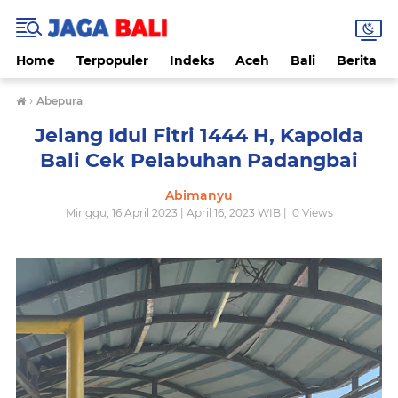
Home
Terpopuler
Indeks
Aceh
Bali
Berita
›
Abepura
Jelang Idul Fitri 1444 H, Kapolda
Bali Cek Pelabuhan Padangbai
Abimanyu
Minggu, 16 April 2023 | April 16, 2023 WIB |
0
Views