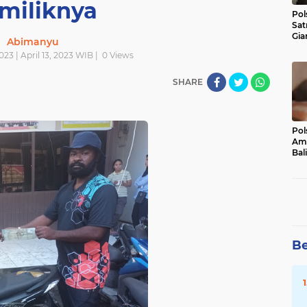
miliknya
Pol
Sat
Gia
Abimanyu
Kasu
023 | April 13, 2023 WIB |
0
Views
Med
SHARE
Pol
Ama
Bali
Dis
Be