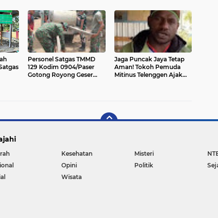
KBN 2026
ah
Personel Satgas TMMD
Jaga Puncak Jaya Tetap
Satgas
129 Kodim 0904/Paser
Aman! Tokoh Pemuda
Gotong Royong Geser
Mitinus Telenggen Ajak
Material Gorong-gorong
Warga Tolak Provokasi,
Dukung Pembangunan
ajahi
rah
Kesehatan
Misteri
NT
ional
Opini
Politik
Sej
al
Wisata