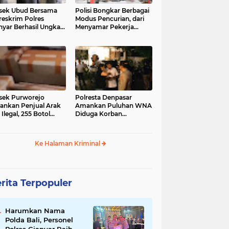
sek Ubud Bersama
Polisi Bongkar Berbagai
reskrim Polres
Modus Pencurian, dari
nyar Berhasil Ungkap
Menyamar Pekerja
s Curanmor Viral di
hingga Bobol Gerai
ia Sosial
sek Purworejo
Polresta Denpasar
nkan Penjual Arak
Amankan Puluhan WNA
 Ilegal, 255 Botol
Diduga Korban
ita
Penyekapan Akan di
Jadikan Operator Scam
Ke Halaman Kriminal
rita Terpopuler
Harumkan Nama
Polda Bali, Personel