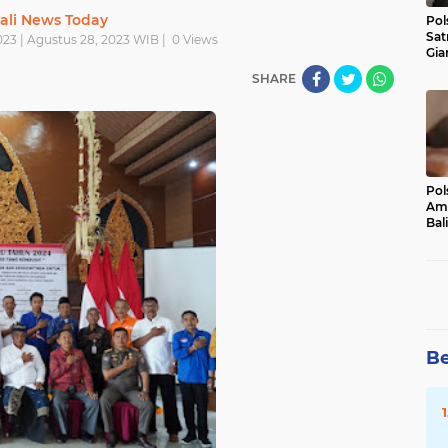
ali News Today
Pol
Sat
023 | Agustus 28, 2023 WIB |
0
Views
Gia
Kasu
SHARE
Med
Pol
Ama
Bali
Dis
Be