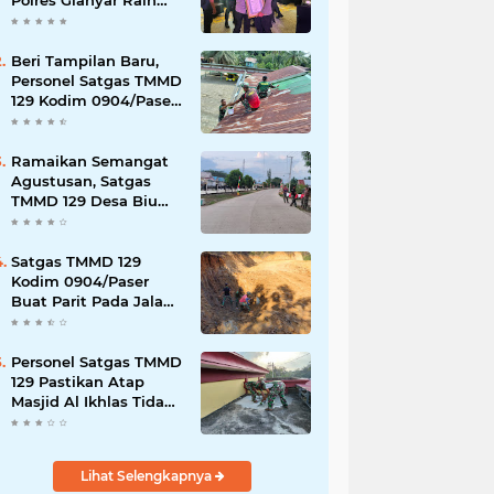
Polres Gianyar Raih
Penghargaan
Hoegeng Awards 2026
Beri Tampilan Baru,
Personel Satgas TMMD
129 Kodim 0904/Paser
Cat Atap Rumah
Marbot
Ramaikan Semangat
Agustusan, Satgas
TMMD 129 Desa Biu
Hiasi Jalanan Desa
Satgas TMMD 129
Kodim 0904/Paser
Buat Parit Pada Jalan
Baru
Personel Satgas TMMD
129 Pastikan Atap
Masjid Al Ikhlas Tidak
Bocor Lagi
Lihat Selengkapnya