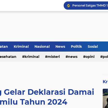
Rumah Bapak Sirajudin 
Pencegahan DBD Perlu 
Kerangka Besi Perkuat
atan
Kriminal
Nasional
News
Politik
Sosial
esehatan
kriminal
misteri
news
opini
pol
Inilah Tampilan Baru Ru
Kr
 Gelar Deklarasi Damai
emilu Tahun 2024