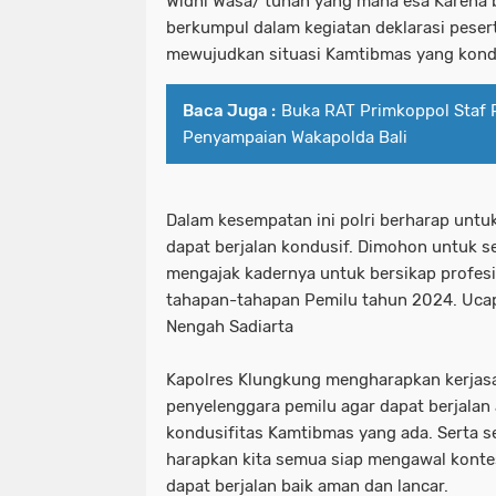
Widhi Wasa/ tuhan yang maha esa Karena b
berkumpul dalam kegiatan deklarasi pese
mewujudkan situasi Kamtibmas yang kond
Baca Juga :
Buka RAT Primkoppol Staf Po
Penyampaian Wakapolda Bali
Dalam kesempatan ini polri berharap untu
dapat berjalan kondusif. Dimohon untuk se
mengajak kadernya untuk bersikap profes
tahapan-tahapan Pemilu tahun 2024. Uca
Nengah Sadiarta
Kapolres Klungkung mengharapkan kerjas
penyelenggara pemilu agar dapat berjalan
kondusifitas Kamtibmas yang ada. Serta sel
harapkan kita semua siap mengawal konte
dapat berjalan baik aman dan lancar.