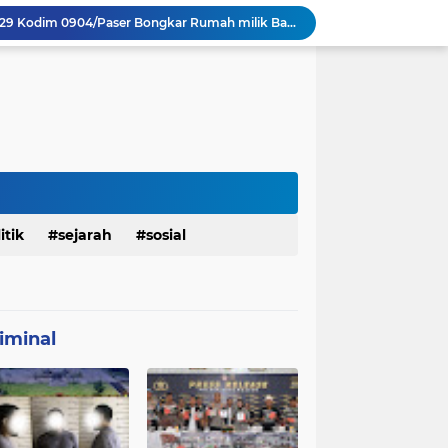
Personel Satgas TMMD 129 Kodim 0904/Paser Bongkar Rumah milik Bapak Harim
Polresta Denpasar Ungkap Kasus Narkoba, Temukan Senpi dan Airsoft Gun Saat Pengerebekan
Masuk Fase Finishing Sebelum Diserahkan
Beri Tampilan Baru, Personel Satgas TMMD 129 Kodim 0904/Paser Cat Atap Rumah Marbot
Dimulai dari Rumah hingga Lingkungan Sekolah
 Ketahanan Jembatan Buatan Personel TMMD 129
Personel Satgas TMMD 129 Pastikan Atap Masjid Al Ikhlas Tidak Bocor Lagi
Harumkan Nama Polda Bali, Personel Polres Gianyar Raih Penghargaan Hoegeng Awards 2026
Ramaikan Semangat Agustusan, Satgas TMMD 129 Desa Biu Hiasi Jalanan Desa
itik
sejarah
sosial
mah Bapak Sirajudi Setelah Direnovasi
iminal