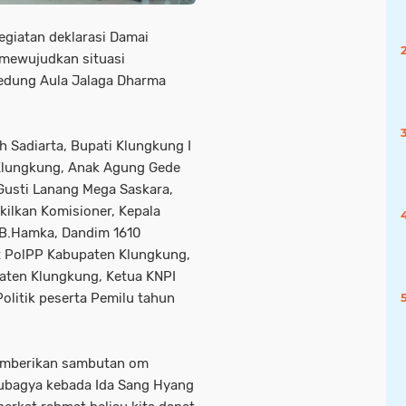
giatan deklarasi Damai
 mewujudkan situasi
edung Aula Jalaga Dharma
h Sadiarta, Bupati Klungkung I
lungkung, Anak Agung Gede
usti Lanang Mega Saskara,
ilkan Komisioner, Kepala
 B.Hamka, Dandim 1610
at PolPP Kabupaten Klungkung,
aten Klungkung, Ketua KNPI
olitik peserta Pemilu tahun
memberikan sambutan om
yubagya kebada Ida Sang Hyang