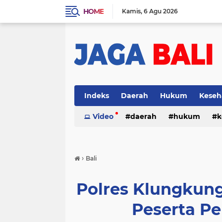
HOME
Kamis
6 Agu 2026
Indeks
Daerah
Hukum
Keseh
Video
daerah
hukum
k
›
Bali
Polres Klungkung
Peserta P