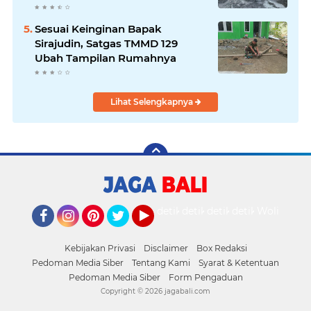
Sesuai Keinginan Bapak
Sirajudin, Satgas TMMD 129
Ubah Tampilan Rumahnya
Lihat Selengkapnya
detikOto
detikTravel
detikFood
detikHealth
Wolipop
Facebook
Instagram
Pinterest
Twitter
YouTube
Kebijakan Privasi
Disclaimer
Box Redaksi
Pedoman Media Siber
Tentang Kami
Syarat & Ketentuan
Pedoman Media Siber
Form Pengaduan
Copyright ©
2026 jagabali.com