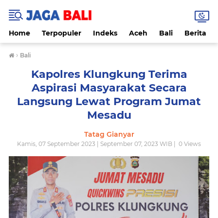
Home
Terpopuler
Indeks
Aceh
Bali
Berita
›
Bali
Kapolres Klungkung Terima
Aspirasi Masyarakat Secara
Langsung Lewat Program Jumat
Mesadu
Tatag Gianyar
Kamis, 07 September 2023 | September 07, 2023 WIB |
0
Views