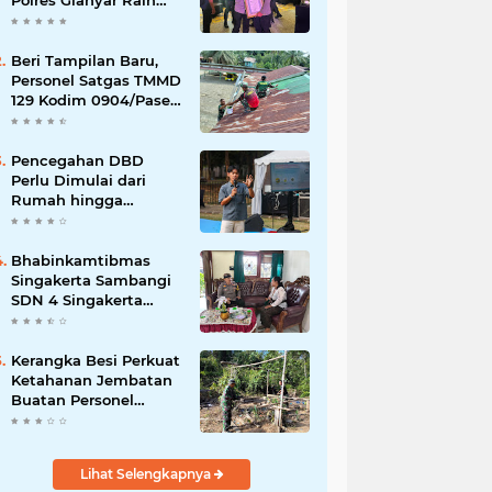
Polres Gianyar Raih
Penghargaan
Hoegeng Awards 2026
Beri Tampilan Baru,
Personel Satgas TMMD
129 Kodim 0904/Paser
Cat Atap Rumah
Marbot
Pencegahan DBD
Perlu Dimulai dari
Rumah hingga
Lingkungan Sekolah
Bhabinkamtibmas
Singakerta Sambangi
SDN 4 Singakerta
Edukasi Pencegahan
Penculikan Anak
Kerangka Besi Perkuat
Ketahanan Jembatan
Buatan Personel
TMMD 129
Lihat Selengkapnya