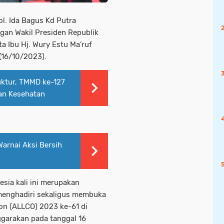
Pol. Ida Bagus Kd Putra
ngan Wakil Presiden Republik
ta Ibu Hj. Wury Estu Ma’ruf
 (16/10/2023).
uktur, TMMD ke-127
an Kesehatan
rnai Aksi Bersih
sia kali ini merupakan
 menghadiri sekaligus membuka
ion (ALLCO) 2023 ke-61 di
ggarakan pada tanggal 16