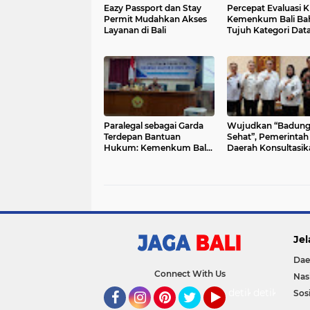
Eazy Passport dan Stay
Percepat Evaluasi KI
Permit Mudahkan Akses
Kemenkum Bali Ba
Layanan di Bali
Tujuh Kategori Dat
Utama dengan BP
Paralegal sebagai Garda
Wujudkan “Badun
Terdepan Bantuan
Sehat”, Pemerintah
Hukum: Kemenkum Bali
Daerah Konsultasik
Beri Pelatihan di Singaraja
Penyusunan Regula
Kesehatan
Jel
Dae
Connect With Us
Nas
detikOto
detikTravel
Sosi