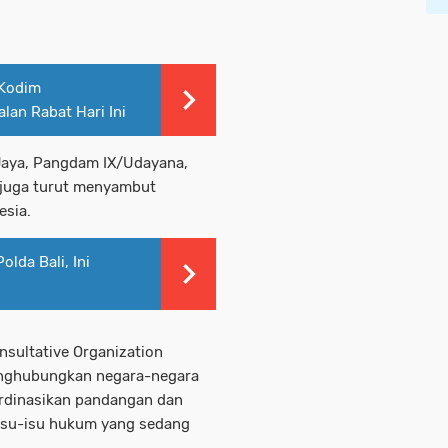
 Kodim
an Rabat Hari Ini
 Jaya, Pangdam IX/Udayana,
 juga turut menyambut
esia.
lda Bali, Ini
onsultative Organization
enghubungkan negara-negara
ordinasikan pandangan dan
su-isu hukum yang sedang