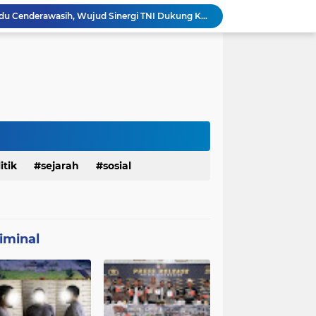
Polres Gianyar Gelar Apel Kesiapan Pengamanan Final Piala Presiden 2026
mah Bapak Sirajudi Setelah Direnovasi
Personel Satgas TMMD 129 Kodim 0904/Paser Bongkar Rumah milik Bapak Harim
Polresta Denpasar Ungkap Kasus Narkoba, Temukan Senpi dan Airsoft Gun Saat Pengerebekan
Masuk Fase Finishing Sebelum Diserahkan
Beri Tampilan Baru, Personel Satgas TMMD 129 Kodim 0904/Paser Cat Atap Rumah Marbot
Dimulai dari Rumah hingga Lingkungan Sekolah
Personel Satgas TMMD 129 Kodim 0904/Paser Ciptakan Lingkungan Bersih
Sosialisasi Bahaya Narkoba Pada TMMD 129 Kodim 0904/Paser Disambut Positif
itik
sejarah
sosial
Babinsa Hadir di Posyandu Cenderawasih, Wujud Sinergi TNI Dukung Kesehatan Masyarakat
iminal