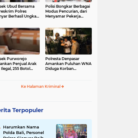
sek Ubud Bersama
Polisi Bongkar Berbagai
reskrim Polres
Modus Pencurian, dari
nyar Berhasil Ungkap
Menyamar Pekerja
s Curanmor Viral di
hingga Bobol Gerai
ia Sosial
sek Purworejo
Polresta Denpasar
nkan Penjual Arak
Amankan Puluhan WNA
 Ilegal, 255 Botol
Diduga Korban
ita
Penyekapan Akan di
Jadikan Operator Scam
Ke Halaman Kriminal
rita Terpopuler
Harumkan Nama
Polda Bali, Personel