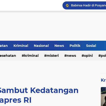
Inilah Tampilan Baru Ru
Rumah Bapak Sirajudin 
Pencegahan DBD Perlu 
atan
Kriminal
Nasional
News
Politik
Sosial
esehatan
kriminal
misteri
news
opini
pol
Kr
 Sambut Kedatangan
apres RI