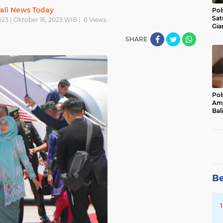
ali News Today
Pol
Sat
023 | Oktober 16, 2023 WIB |
0
Views
Gia
Kasu
SHARE
Med
Pol
Ama
Bali
Dis
Be