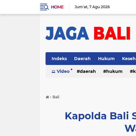
HOME
Jum'at
7 Agu 2026
Indeks
Daerah
Hukum
Keseh
Video
daerah
hukum
k
›
Bali
Kapolda Bali
W