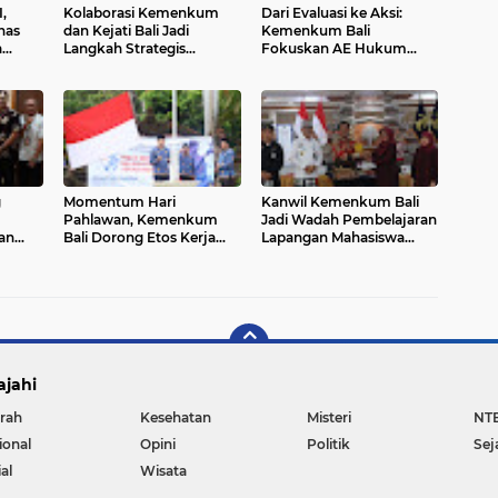
,
Kolaborasi Kemenkum
Dari Evaluasi ke Aksi:
has
dan Kejati Bali Jadi
Kemenkum Bali
a
Langkah Strategis
Fokuskan AE Hukum
KP
Perkuat Layanan Hukum
2025 untuk Dampak
Masyarakat
Nyata
g
Momentum Hari
Kanwil Kemenkum Bali
Pahlawan, Kemenkum
Jadi Wadah Pembelajaran
an
Bali Dorong Etos Kerja
Lapangan Mahasiswa
si
Berintegritas
Hukum
ajahi
rah
Kesehatan
Misteri
NT
ional
Opini
Politik
Sej
al
Wisata