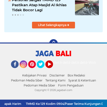
Pastikan Atap Masjid Al Ikhlas
Tidak Bocor Lagi
Lihat Selengkapnya
detikOto
detikTravel
detikFood
detikHealth
Wolipop
Facebook
Instagram
Pinterest
Twitter
YouTube
Kebijakan Privasi
Disclaimer
Box Redaksi
Pedoman Media Siber
Tentang Kami
Syarat & Ketentuan
Pedoman Media Siber
Form Pengaduan
Copyright ©
2026 jagabali.com
Bapak Harim
TMMD Ke 129 Kodim 0904/Paser Terima Kunjungan Dari T