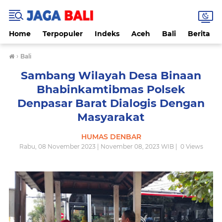
Home
Terpopuler
Indeks
Aceh
Bali
Berita
›
Bali
Sambang Wilayah Desa Binaan
Bhabinkamtibmas Polsek
Denpasar Barat Dialogis Dengan
Masyarakat
HUMAS DENBAR
Rabu, 08 November 2023 | November 08, 2023 WIB |
0
Views