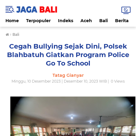
Home
Terpopuler
Indeks
Aceh
Bali
Berita
›
Bali
Cegah Bullying Sejak Dini, Polsek
Blahbatuh Giatkan Program Police
Go To School
Tatag Gianyar
Minggu, 10 Desember 2023 | Desember 10, 2023 WIB |
0
Views