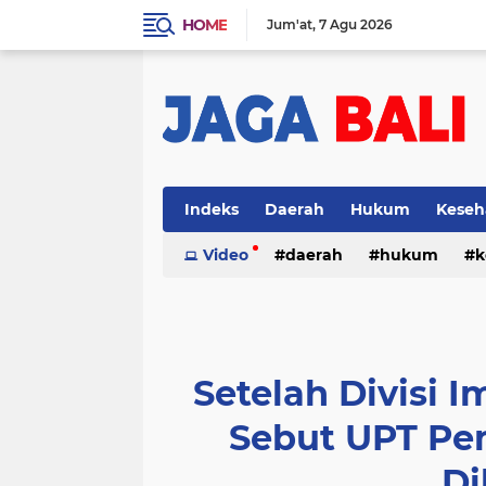
HOME
Jum'at
7 Agu 2026
Indeks
Daerah
Hukum
Keseh
Video
daerah
hukum
k
Setelah Divisi I
Sebut UPT Pe
Di