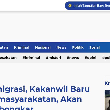
Inilah Tampilan Baru Ru
Rumah Bapak Sirajudin 
atan
Kriminal
Nasional
News
Politik
Sosial
esehatan
kriminal
misteri
news
opini
pol
Kr
migrasi, Kakanwil Baru
masyarakatan, Akan
bongkar