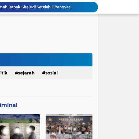
mah Bapak Sirajudi Setelah Direnovasi
Personel Satgas TMMD 129 Kodim 0904/Paser Bongkar Rumah milik Bapak Harim
Polresta Denpasar Ungkap Kasus Narkoba, Temukan Senpi dan Airsoft Gun Saat Pengerebekan
Masuk Fase Finishing Sebelum Diserahkan
Satgas TMMD Ke 129 Kodim 0904/Paser Pasang Lantai Baru Pada Rumah Bapak Harim
TMMD Ke 129 Kodim 0904/Paser Terima Kunjungan Dari Tim Wasev Mabesad
Personel Satgas TMMD 129 Kodim 0904/Paser Ciptakan Lingkungan Bersih
Sosialisasi Bahaya Narkoba Pada TMMD 129 Kodim 0904/Paser Disambut Positif
Babinsa Hadir di Posyandu Cenderawasih, Wujud Sinergi TNI Dukung Kesehatan Masyarakat
itik
sejarah
sosial
Polres Gianyar Gelar Apel Kesiapan Pengamanan Final Piala Presiden 2026
iminal