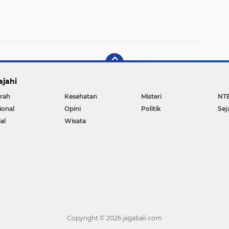
ajahi
rah
Kesehatan
Misteri
NT
ional
Opini
Politik
Sej
al
Wisata
Copyright ©
2026 jagabali.com