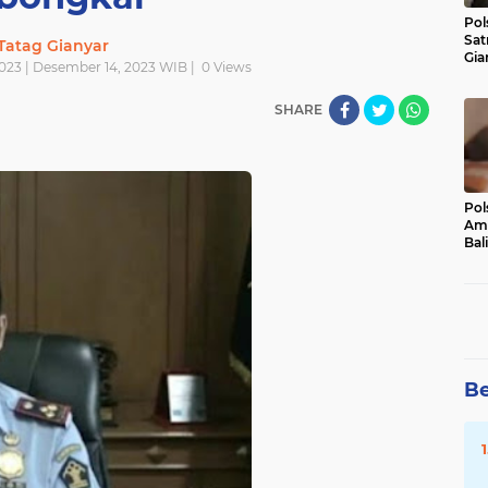
Pol
Sat
Tatag Gianyar
Gia
023 | Desember 14, 2023 WIB |
0
Views
Kasu
Med
SHARE
Pol
Ama
Bali
Dis
Be