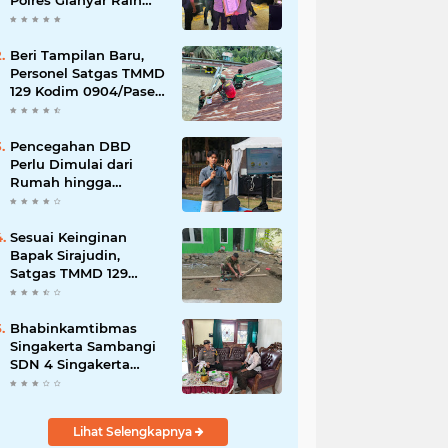
Polres Gianyar Raih
Penghargaan
Hoegeng Awards 2026
Beri Tampilan Baru,
Personel Satgas TMMD
129 Kodim 0904/Paser
Cat Atap Rumah
Marbot
Pencegahan DBD
Perlu Dimulai dari
Rumah hingga
Lingkungan Sekolah
Sesuai Keinginan
Bapak Sirajudin,
Satgas TMMD 129
Ubah Tampilan
Rumahnya
Bhabinkamtibmas
Singakerta Sambangi
SDN 4 Singakerta
Edukasi Pencegahan
Penculikan Anak
Lihat Selengkapnya