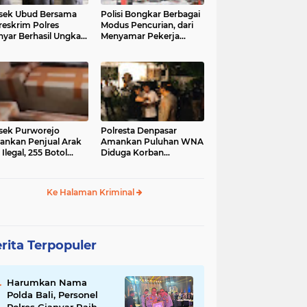
sek Ubud Bersama
Polisi Bongkar Berbagai
reskrim Polres
Modus Pencurian, dari
nyar Berhasil Ungkap
Menyamar Pekerja
s Curanmor Viral di
hingga Bobol Gerai
ia Sosial
sek Purworejo
Polresta Denpasar
nkan Penjual Arak
Amankan Puluhan WNA
 Ilegal, 255 Botol
Diduga Korban
ita
Penyekapan Akan di
Jadikan Operator Scam
Ke Halaman Kriminal
rita Terpopuler
Harumkan Nama
Polda Bali, Personel