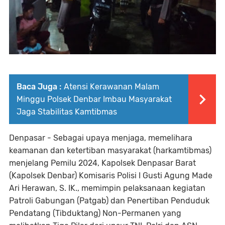
Baca Juga :
Atensi Kerawanan Malam
Minggu Polsek Denbar Imbau Masyarakat
Jaga Stabilitas Kamtibmas
Denpasar - Sebagai upaya menjaga, memelihara
keamanan dan ketertiban masyarakat (harkamtibmas)
menjelang Pemilu 2024, Kapolsek Denpasar Barat
(Kapolsek Denbar) Komisaris Polisi I Gusti Agung Made
Ari Herawan, S. IK., memimpin pelaksanaan kegiatan
Patroli Gabungan (Patgab) dan Penertiban Penduduk
Pendatang (Tibduktang) Non-Permanen yang