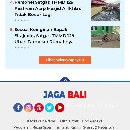
Personel Satgas TMMD 129
Pastikan Atap Masjid Al Ikhlas
Tidak Bocor Lagi
Sesuai Keinginan Bapak
Sirajudin, Satgas TMMD 129
Ubah Tampilan Rumahnya
Lihat Selengkapnya
detikOto
detikTravel
detikFood
detikHealth
Wolipop
Facebook
Instagram
Pinterest
Twitter
YouTube
Kebijakan Privasi
Disclaimer
Box Redaksi
Pedoman Media Siber
Tentang Kami
Syarat & Ketentuan