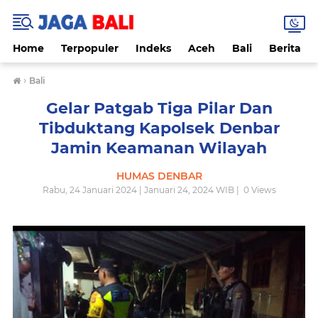
Home
Terpopuler
Indeks
Aceh
Bali
Berita
›
Bali
Gelar Patgab Tiga Pilar Dan
Tibduktang Kapolsek Denbar
Jamin Keamanan Wilayah
HUMAS DENBAR
Rabu, 24 Januari 2024 | Januari 24, 2024 WIB |
0
Views