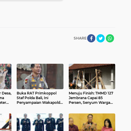
SHARE
r Desa,
Buka RAT Primkoppol
Menuju Finish: TMMD 127
na
Staf Polda Bali, Ini
Jembrana Capai 85
ter
Penyampaian Wakapolda
Persen, Senyum Warga
Bali
Desa Penyaringan Mulai
Merekah