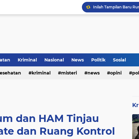
Inilah Tampilan Baru Ru
Rumah Bapak Sirajudin 
atan
Kriminal
Nasional
News
Politik
Sosial
esehatan
kriminal
misteri
news
opini
pol
Kr
um dan HAM Tinjau
ate dan Ruang Kontrol