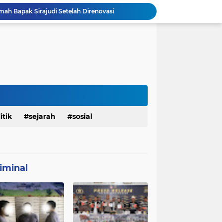
mah Bapak Sirajudi Setelah Direnovasi
Personel Satgas TMMD 129 Kodim 0904/Paser Bongkar Rumah milik Bapak Harim
Polresta Denpasar Ungkap Kasus Narkoba, Temukan Senpi dan Airsoft Gun Saat Pengerebekan
Masuk Fase Finishing Sebelum Diserahkan
Satgas TMMD Ke 129 Kodim 0904/Paser Pasang Lantai Baru Pada Rumah Bapak Harim
TMMD Ke 129 Kodim 0904/Paser Terima Kunjungan Dari Tim Wasev Mabesad
Personel Satgas TMMD 129 Kodim 0904/Paser Ciptakan Lingkungan Bersih
Sosialisasi Bahaya Narkoba Pada TMMD 129 Kodim 0904/Paser Disambut Positif
Babinsa Hadir di Posyandu Cenderawasih, Wujud Sinergi TNI Dukung Kesehatan Masyarakat
itik
sejarah
sosial
Polres Gianyar Gelar Apel Kesiapan Pengamanan Final Piala Presiden 2026
iminal