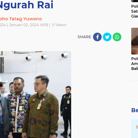
Ngurah Rai
Pol
Sat
Gia
oho Tatag Yuwono
Kasu
024 | Januari 02, 2024 WIB |
0
Views
Med
SHARE
Pol
Ama
Bali
Dis
Be