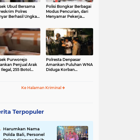
sek Ubud Bersama
Polisi Bongkar Berbagai
reskrim Polres
Modus Pencurian, dari
nyar Berhasil Ungkap
Menyamar Pekerja
s Curanmor Viral di
hingga Bobol Gerai
ia Sosial
sek Purworejo
Polresta Denpasar
nkan Penjual Arak
Amankan Puluhan WNA
 Ilegal, 255 Botol
Diduga Korban
ita
Penyekapan Akan di
Jadikan Operator Scam
Ke Halaman Kriminal
rita Terpopuler
Harumkan Nama
Polda Bali, Personel