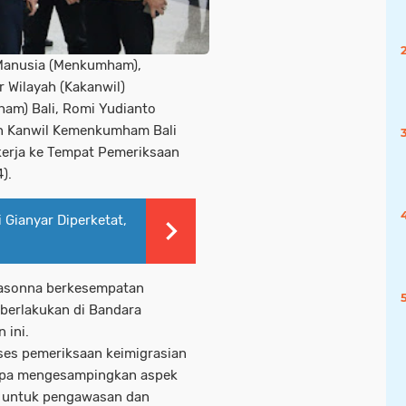
Manusia (Menkumham),
 Wilayah (Kakanwil)
m) Bali, Romi Yudianto
ran Kanwil Kemenkumham Bali
erja ke Tempat Pemeriksaan
).
Gianyar Diperketat,
asonna berkesempatan
berlakukan di Bandara
n ini.
es pemeriksaan keimigrasian
 tanpa mengesampingkan aspek
 untuk pengawasan dan