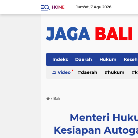
HOME
Jum'at
7 Agu 2026
Indeks
Daerah
Hukum
Keseh
Video
daerah
hukum
k
›
Bali
Menteri Huk
Kesiapan Autog