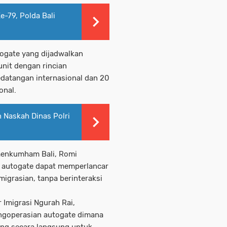
-79, Polda Bali
ogate yang dijadwalkan
unit dengan rincian
datangan internasional dan 20
onal.
n Naskah Dinas Polri
emenkumham Bali, Romi
 autogate dapat memperlancar
igrasian, tanpa berinteraksi
 Imigrasi Ngurah Rai,
ngoperasian autogate dimana
ng secara langsung untuk