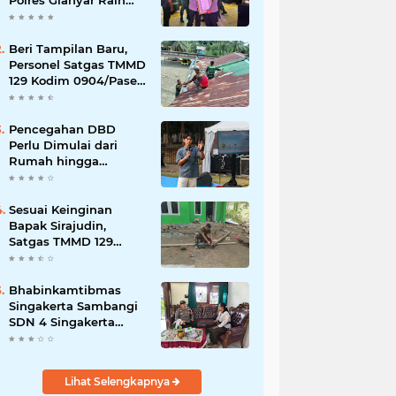
Polres Gianyar Raih
Penghargaan
Hoegeng Awards 2026
Beri Tampilan Baru,
Personel Satgas TMMD
129 Kodim 0904/Paser
Cat Atap Rumah
Marbot
Pencegahan DBD
Perlu Dimulai dari
Rumah hingga
Lingkungan Sekolah
Sesuai Keinginan
Bapak Sirajudin,
Satgas TMMD 129
Ubah Tampilan
Rumahnya
Bhabinkamtibmas
Singakerta Sambangi
SDN 4 Singakerta
Edukasi Pencegahan
Penculikan Anak
Lihat Selengkapnya