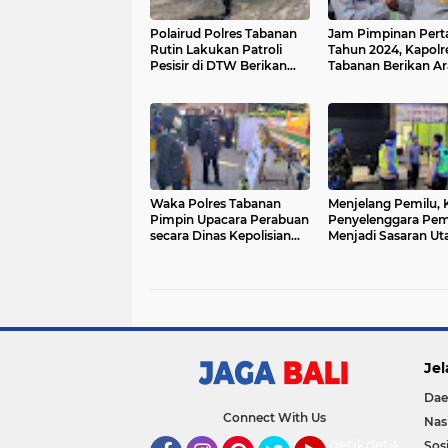
Polairud Polres Tabanan
Jam Pimpinan Per
Rutin Lakukan Patroli
Tahun 2024, Kapolr
Pesisir di DTW Berikan
Tabanan Berikan A
Pantauan dan Himbauan
dan Reward Personi
Berprestasi
Waka Polres Tabanan
Menjelang Pemilu, 
Pimpin Upacara Perabuan
Penyelenggara Pem
secara Dinas Kepolisian
Menjadi Sasaran U
Almarhum Aipda I Gede
Blue Light Patrol
Made Adi Surya Diatmika
Jel
Dae
Connect With Us
Nas
detikOto
detikTravel
Sosi