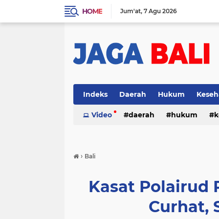
HOME
Jum'at
7 Agu 2026
Indeks
Daerah
Hukum
Keseh
Video
daerah
hukum
k
›
Bali
Kasat Polairud
Curhat,