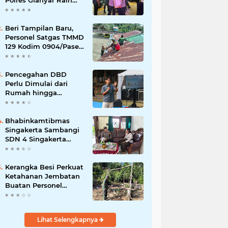
Polres Gianyar Raih
Penghargaan
Hoegeng Awards 2026
Beri Tampilan Baru,
Personel Satgas TMMD
129 Kodim 0904/Paser
Cat Atap Rumah
Marbot
Pencegahan DBD
Perlu Dimulai dari
Rumah hingga
Lingkungan Sekolah
Bhabinkamtibmas
Singakerta Sambangi
SDN 4 Singakerta
Edukasi Pencegahan
Penculikan Anak
Kerangka Besi Perkuat
Ketahanan Jembatan
Buatan Personel
TMMD 129
Lihat Selengkapnya