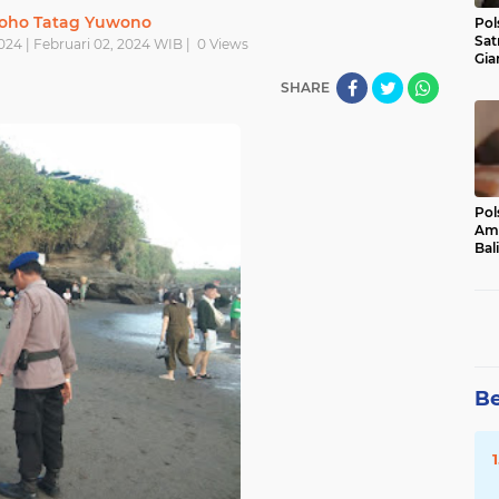
oho Tatag Yuwono
Pol
Sat
024 | Februari 02, 2024 WIB |
0
Views
Gia
Kasu
SHARE
Med
Pol
Ama
Bali
Dis
Be