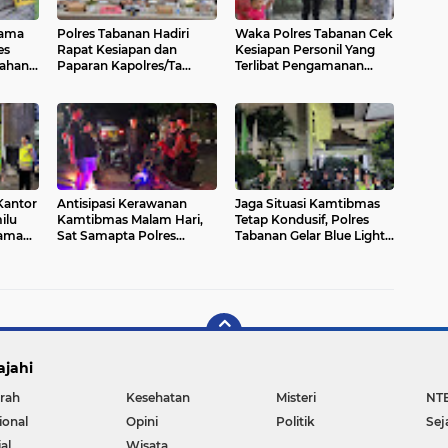
tama
Polres Tabanan Hadiri
Waka Polres Tabanan Cek
es
Rapat Kesiapan dan
Kesiapan Personil Yang
rahan
Paparan Kapolres/Ta
Terlibat Pengamanan
l
Terkait Pengamanan
Gereja
Malam Tahun Baru 2024
Secara Virtual
Kantor
Antisipasi Kerawanan
Jaga Situasi Kamtibmas
ilu
Kamtibmas Malam Hari,
Tetap Kondusif, Polres
tama
Sat Samapta Polres
Tabanan Gelar Blue Light
Tabanan Gelar Patroli
Patrol Gabungan Tiga
Sepeda Motor
Pilar
ajahi
rah
Kesehatan
Misteri
NT
ional
Opini
Politik
Sej
al
Wisata