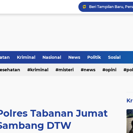
Pencegahan DBD Perlu 
Inilah Tampilan Baru Ru
atan
Kriminal
Nasional
News
Politik
Sosial
Rumah Bapak Sirajudin 
esehatan
kriminal
misteri
news
opini
pol
Kr
 Polres Tabanan Jumat
 Sambang DTW