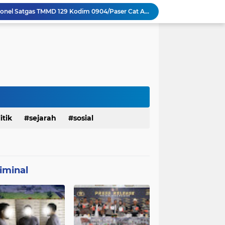
Dimulai dari Rumah hingga Lingkungan Sekolah
Personel Satgas TMMD 129 Kodim 0904/Paser Ciptakan Lingkungan Bersih
Sosialisasi Bahaya Narkoba Pada TMMD 129 Kodim 0904/Paser Disambut Positif
Babinsa Hadir di Posyandu Cenderawasih, Wujud Sinergi TNI Dukung Kesehatan Masyarakat
Polres Gianyar Gelar Apel Kesiapan Pengamanan Final Piala Presiden 2026
mah Bapak Sirajudi Setelah Direnovasi
Personel Satgas TMMD 129 Kodim 0904/Paser Bongkar Rumah milik Bapak Harim
Polresta Denpasar Ungkap Kasus Narkoba, Temukan Senpi dan Airsoft Gun Saat Pengerebekan
Masuk Fase Finishing Sebelum Diserahkan
itik
sejarah
sosial
Beri Tampilan Baru, Personel Satgas TMMD 129 Kodim 0904/Paser Cat Atap Rumah Marbot
iminal