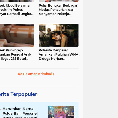
sek Ubud Bersama
Polisi Bongkar Berbagai
reskrim Polres
Modus Pencurian, dari
nyar Berhasil Ungkap
Menyamar Pekerja
s Curanmor Viral di
hingga Bobol Gerai
ia Sosial
sek Purworejo
Polresta Denpasar
nkan Penjual Arak
Amankan Puluhan WNA
 Ilegal, 255 Botol
Diduga Korban
ita
Penyekapan Akan di
Jadikan Operator Scam
Ke Halaman Kriminal
rita Terpopuler
Harumkan Nama
Polda Bali, Personel