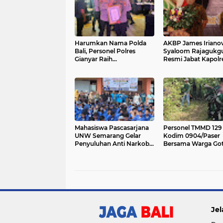
Harumkan Nama Polda
AKBP James Iriano
Bali, Personel Polres
Syaloom Rajagukg
Gianyar Raih
Resmi Jabat Kapolr
Penghargaan Hoegeng
Gianyar, Siap Lanju
Awards 2026
Pelayanan Presisi
Mahasiswa Pascasarjana
Personel TMMD 129
UNW Semarang Gelar
Kodim 0904/Paser
Penyuluhan Anti Narkoba
Bersama Warga Go
di SMK Negeri 3 Tarakan,
Royong Bersihkan J
Kaltara
Jel