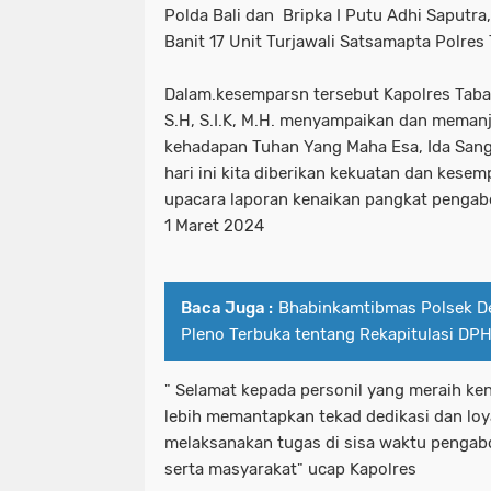
Polda Bali dan Bripka I Putu Adhi Saputr
Banit 17 Unit Turjawali Satsamapta Polres
Dalam.kesemparsn tersebut Kapolres Taba
S.H, S.I.K, M.H. menyampaikan dan memanj
kehadapan Tuhan Yang Maha Esa, Ida Sang
hari ini kita diberikan kekuatan dan kese
upacara laporan kenaikan pangkat pengabd
1 Maret 2024
Baca Juga :
Bhabinkamtibmas Polsek De
Pleno Terbuka tentang Rekapitulasi DP
" Selamat kepada personil yang meraih k
lebih memantapkan tekad dedikasi dan loya
melaksanakan tugas di sisa waktu pengab
serta masyarakat" ucap Kapolres