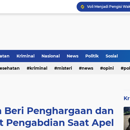
Voli Menjadi Pengisi W
Inilah Tampilan Baru Ru
atan
Kriminal
Nasional
News
Politik
Sosial
esehatan
kriminal
misteri
news
opini
pol
Kr
n Beri Penghargaan dan
t Pengabdian Saat Apel