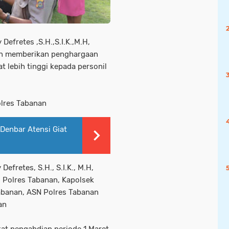
efretes ,S.H.,S.I.K.,M.H,
gan memberikan penghargaan
 lebih tinggi kepada personil
olres Tabanan
Denbar Atensi Giat
fretes, S.H., S.I.K., M.H,
 Polres Tabanan, Kapolsek
Tabanan, ASN Polres Tabanan
an
at pengabdian periode 1 Maret