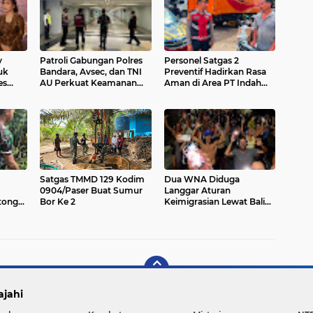
v
Patroli Gabungan Polres
Personel Satgas 2
uk
Bandara, Avsec, dan TNI
Preventif Hadirkan Rasa
es
AU Perkuat Keamanan
Aman di Area PT Indah
tkan
Terminal Domestik
Logistik Cargo
Ngurah Rai
Satgas TMMD 129 Kodim
Dua WNA Diduga
0904/Paser Buat Sumur
Langgar Aturan
tong
Bor Ke 2
Keimigrasian Lewat Bali
alan
Silent Disco
ajahi