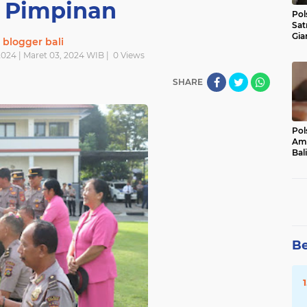
 Pimpinan
Pol
Sat
Gia
blogger bali
Kasu
024 | Maret 03, 2024 WIB |
0
Views
Med
SHARE
Pol
Ama
Bali
Dis
Be