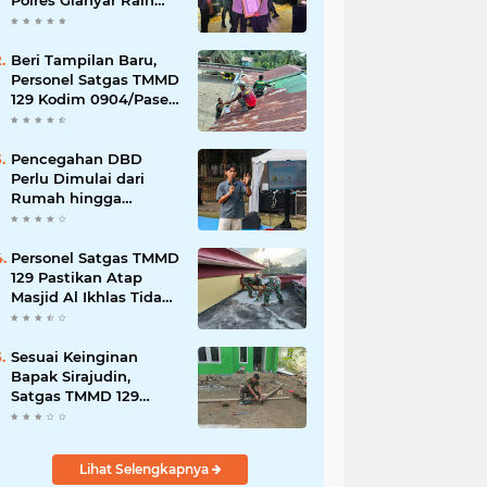
Polres Gianyar Raih
Penghargaan
Hoegeng Awards 2026
Beri Tampilan Baru,
Personel Satgas TMMD
129 Kodim 0904/Paser
Cat Atap Rumah
Marbot
Pencegahan DBD
Perlu Dimulai dari
Rumah hingga
Lingkungan Sekolah
Personel Satgas TMMD
129 Pastikan Atap
Masjid Al Ikhlas Tidak
Bocor Lagi
Sesuai Keinginan
Bapak Sirajudin,
Satgas TMMD 129
Ubah Tampilan
Rumahnya
Lihat Selengkapnya