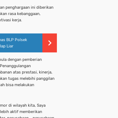
an penghargaan ini diberikan
hkan rasa kebanggaan,
ivasi kerja.
mas BLP Polsek
lap Liar
n pula dengan pemberian
 Penanggulangan
anan atas prestasi, kinerja,
akan tugas melebihi panggilan
dah bisa melakukan
or di wilayah kita, Saya
 lebih aktif memberikan
ntor, perusahaan - perusahaan