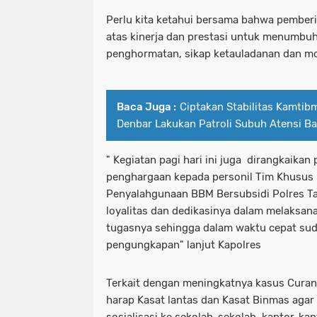
Perlu kita ketahui bersama bahwa pemberi
atas kinerja dan prestasi untuk menumbu
penghormatan, sikap ketauladanan dan mot
Baca Juga :
Ciptakan Stabilitas Kamtib
Denbar Lakukan Patroli Subuh Atensi Ba
" Kegiatan pagi hari ini juga dirangkaika
penghargaan kepada personil Tim Khusus
Penyalahgunaan BBM Bersubsidi Polres Tab
loyalitas dan dedikasinya dalam melaksan
tugasnya sehingga dalam waktu cepat su
pengungkapan" lanjut Kapolres
Terkait dengan meningkatnya kasus Curanm
harap Kasat lantas dan Kasat Binmas agar
sosialisasi ke sekolah-sekolah, kantor-ka