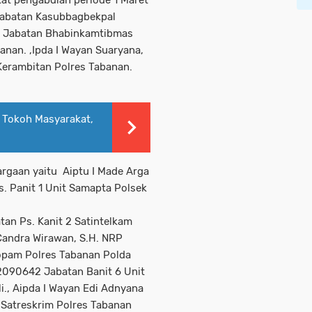
 Jabatan Kasubbagbekpal
ta Jabatan Bhabinkamtibmas
nan. ,Ipda I Wayan Suaryana,
 Kerambitan Polres Tabanan.
 Tokoh Masyarakat,
rgaan yaitu Aiptu I Made Arga
 Panit 1 Unit Samapta Polsek
an Ps. Kanit 2 Satintelkam
 Candra Wirawan, S.H. NRP
opam Polres Tabanan Polda
82090642 Jabatan Banit 6 Unit
li., Aipda I Wayan Edi Adnyana
1 Satreskrim Polres Tabanan