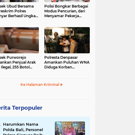
sek Ubud Bersama
Polisi Bongkar Berbagai
reskrim Polres
Modus Pencurian, dari
nyar Berhasil Ungkap
Menyamar Pekerja
s Curanmor Viral di
hingga Bobol Gerai
ia Sosial
sek Purworejo
Polresta Denpasar
nkan Penjual Arak
Amankan Puluhan WNA
 Ilegal, 255 Botol
Diduga Korban
ita
Penyekapan Akan di
Jadikan Operator Scam
Ke Halaman Kriminal
rita Terpopuler
Harumkan Nama
Polda Bali, Personel