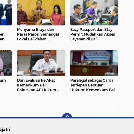
Menyama Braya dan
Eazy Passport dan Stay
en
Paras Paros, Semangat
Permit Mudahkan Akses
dan
Lokal Bali dalam
Layanan di Bali
Penyelesaian Sengketa
kum
Dari Evaluasi ke Aksi:
Paralegal sebagai Garda
Kemenkum Bali
Terdepan Bantuan
Fokuskan AE Hukum
Hukum: Kemenkum Bali
Hukum
2025 untuk Dampak
Beri Pelatihan di Singaraja
Nyata
ajahi