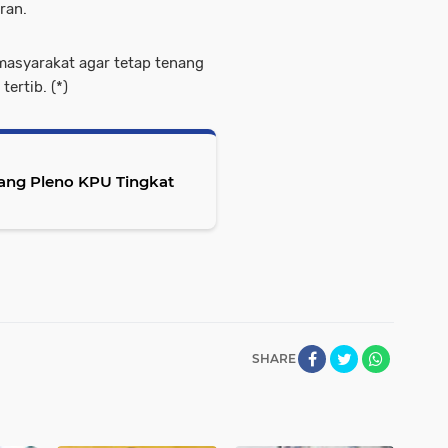
ran.
masyarakat agar tetap tenang
ertib. (*)
ang Pleno KPU Tingkat
SHARE