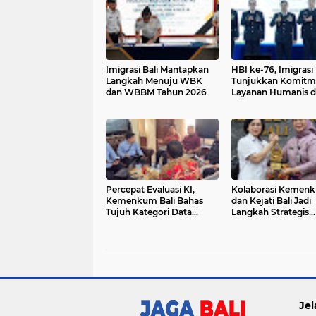
Imigrasi Bali Mantapkan
HBI ke-76, Imigrasi
Langkah Menuju WBK
Tunjukkan Komitm
dan WBBM Tahun 2026
Layanan Humanis 
Akuntabel
Percepat Evaluasi KI,
Kolaborasi Kemen
Kemenkum Bali Bahas
dan Kejati Bali Jadi
Tujuh Kategori Data
Langkah Strategis
Utama dengan BPKP
Perkuat Layanan 
Masyarakat
Jel