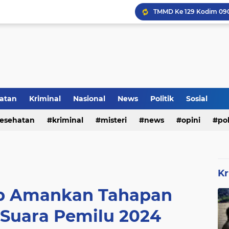
Inilah Tampilan Baru Ru
atan
Kriminal
Nasional
News
Politik
Sosial
Rumah Bapak Sirajudin 
esehatan
kriminal
misteri
news
opini
pol
Kr
iap Amankan Tahapan
 Suara Pemilu 2024