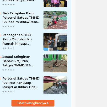
Polres Gianyar Raih
Penghargaan
Hoegeng Awards 2026
Beri Tampilan Baru,
Personel Satgas TMMD
129 Kodim 0904/Paser
Cat Atap Rumah
Marbot
Pencegahan DBD
Perlu Dimulai dari
Rumah hingga
Lingkungan Sekolah
Sesuai Keinginan
Bapak Sirajudin,
Satgas TMMD 129
Ubah Tampilan
Rumahnya
Personel Satgas TMMD
129 Pastikan Atap
Masjid Al Ikhlas Tidak
Bocor Lagi
Lihat Selengkapnya