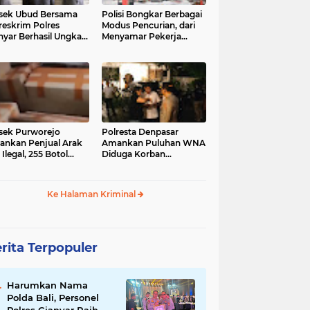
sek Ubud Bersama
Polisi Bongkar Berbagai
reskrim Polres
Modus Pencurian, dari
nyar Berhasil Ungkap
Menyamar Pekerja
s Curanmor Viral di
hingga Bobol Gerai
ia Sosial
sek Purworejo
Polresta Denpasar
nkan Penjual Arak
Amankan Puluhan WNA
 Ilegal, 255 Botol
Diduga Korban
ita
Penyekapan Akan di
Jadikan Operator Scam
Ke Halaman Kriminal
rita Terpopuler
Harumkan Nama
Polda Bali, Personel