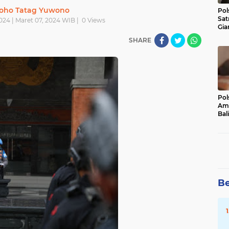
oho Tatag Yuwono
Pol
Sat
024 | Maret 07, 2024 WIB |
0
Views
Gia
Kasu
SHARE
Med
Pol
Ama
Bali
Dis
Be