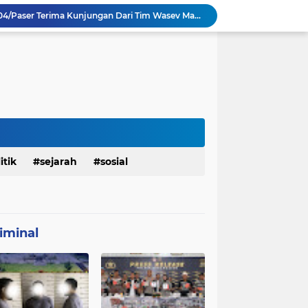
TMMD Ke 129 Kodim 0904/Paser Terima Kunjungan Dari Tim Wasev Mabesad
Personel Satgas TMMD 129 Kodim 0904/Paser Ciptakan Lingkungan Bersih
Sosialisasi Bahaya Narkoba Pada TMMD 129 Kodim 0904/Paser Disambut Positif
Babinsa Hadir di Posyandu Cenderawasih, Wujud Sinergi TNI Dukung Kesehatan Masyarakat
Polres Gianyar Gelar Apel Kesiapan Pengamanan Final Piala Presiden 2026
mah Bapak Sirajudi Setelah Direnovasi
Personel Satgas TMMD 129 Kodim 0904/Paser Bongkar Rumah milik Bapak Harim
Polresta Denpasar Ungkap Kasus Narkoba, Temukan Senpi dan Airsoft Gun Saat Pengerebekan
Masuk Fase Finishing Sebelum Diserahkan
itik
sejarah
sosial
Satgas TMMD Ke 129 Kodim 0904/Paser Pasang Lantai Baru Pada Rumah Bapak Harim
iminal