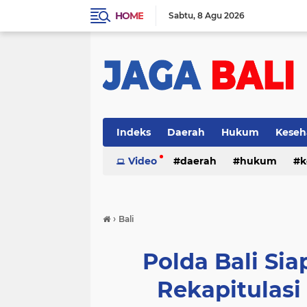
HOME
Sabtu
8 Agu 2026
Indeks
Daerah
Hukum
Keseh
Video
daerah
hukum
k
›
Bali
Polda Bali S
Rekapitulasi