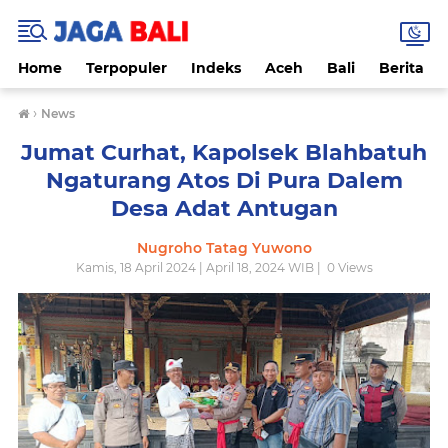
Home
Terpopuler
Indeks
Aceh
Bali
Berita
›
News
Jumat Curhat, Kapolsek Blahbatuh
Ngaturang Atos Di Pura Dalem
Desa Adat Antugan
Nugroho Tatag Yuwono
Kamis, 18 April 2024 | April 18, 2024 WIB |
0
Views