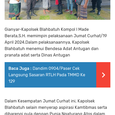
Gianyar-Kapolsek Blahbatuh Kompol I Made
Berata,S.H. memimpin pelaksanaan Jumat Curhat/19
April 2024.Dalam pelaksanaannya, Kapolsek
Blahbatuh menemui Bendesa Adat Antugan dan
pranata adat serta Dinas Antugan
Baca Juga :
Dandim 0904/Paser Cek
Langsung Sasaran RTLH Pada TMMD Ke
129
Dalam Kesempatan Jumat Curhat ini, Kapolsek
Blahbatuh selain menyerap aspirasi Kamtibmas serta
dibarengi pula dengan Punia Ngaturang Atos dalam