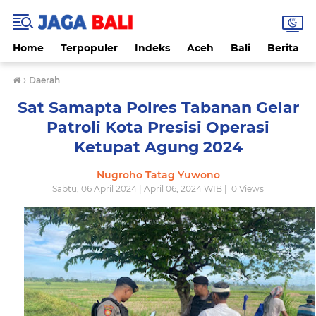
Home
Terpopuler
Indeks
Aceh
Bali
Berita
›
Daerah
Sat Samapta Polres Tabanan Gelar
Patroli Kota Presisi Operasi
Ketupat Agung 2024
Nugroho Tatag Yuwono
Sabtu, 06 April 2024 | April 06, 2024 WIB |
0
Views