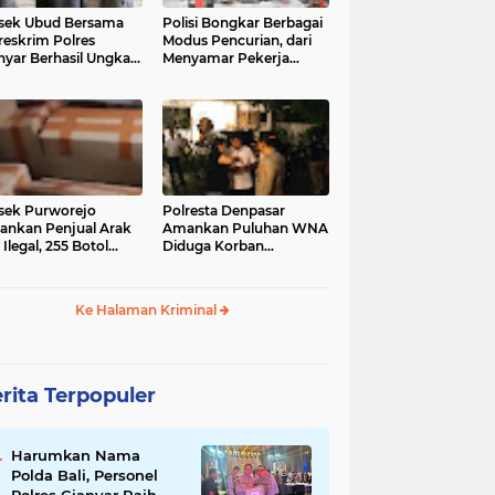
sek Ubud Bersama
Polisi Bongkar Berbagai
reskrim Polres
Modus Pencurian, dari
nyar Berhasil Ungkap
Menyamar Pekerja
s Curanmor Viral di
hingga Bobol Gerai
ia Sosial
sek Purworejo
Polresta Denpasar
nkan Penjual Arak
Amankan Puluhan WNA
 Ilegal, 255 Botol
Diduga Korban
ita
Penyekapan Akan di
Jadikan Operator Scam
Ke Halaman Kriminal
rita Terpopuler
Harumkan Nama
Polda Bali, Personel