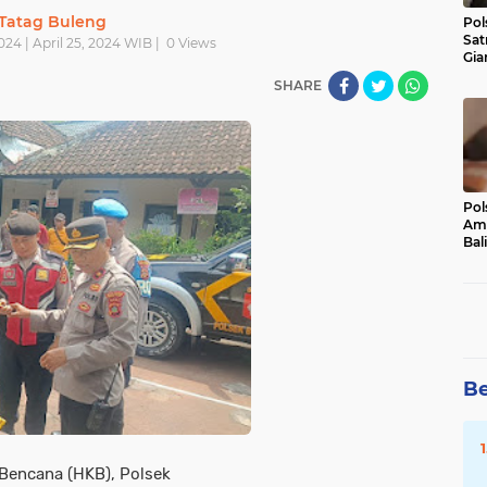
Tatag Buleng
Pol
Sat
024 | April 25, 2024 WIB |
0
Views
Gia
Kasu
SHARE
Med
Pol
Ama
Bali
Dis
Be
 Bencana (HKB), Polsek