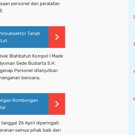
saan personel dan peralatan
3.
Polsubsektor Tanah
 Lot
lsek Blahbatuh Kompol I Made
Nyoman Gede Budiarta S.H.
genap Personel dilanjutkan
enanganan bencana.
tangan Rombongan
Rai
anggal 26 April diperingati
eranan semua pihak baik dari