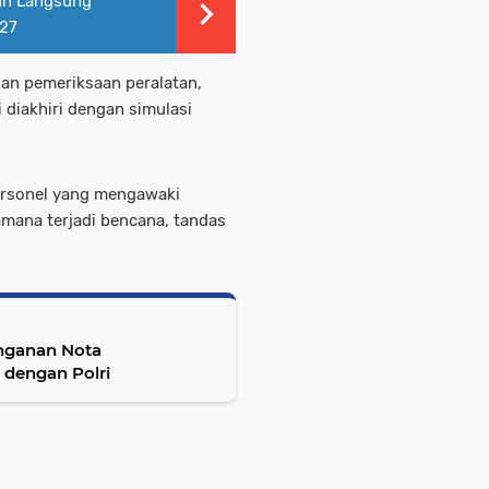
run Langsung
27
gan pemeriksaan peralatan,
diakhiri dengan simulasi
personel yang mengawaki
lamana terjadi bencana, tandas
anganan Nota
dengan Polri