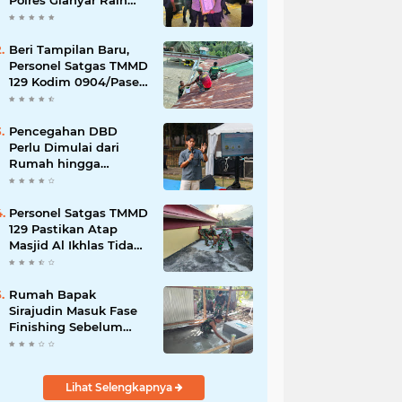
Polres Gianyar Raih
Penghargaan
Hoegeng Awards 2026
Beri Tampilan Baru,
Personel Satgas TMMD
129 Kodim 0904/Paser
Cat Atap Rumah
Marbot
Pencegahan DBD
Perlu Dimulai dari
Rumah hingga
Lingkungan Sekolah
Personel Satgas TMMD
129 Pastikan Atap
Masjid Al Ikhlas Tidak
Bocor Lagi
Rumah Bapak
Sirajudin Masuk Fase
Finishing Sebelum
Diserahkan
Lihat Selengkapnya