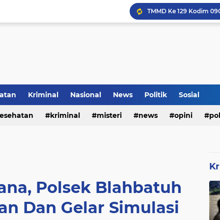
Inilah Tampilan Baru Ru
atan
Kriminal
Nasional
News
Politik
Sosial
Rumah Bapak Sirajudin 
esehatan
kriminal
misteri
news
opini
pol
Kr
ana, Polsek Blahbatuh
an Dan Gelar Simulasi