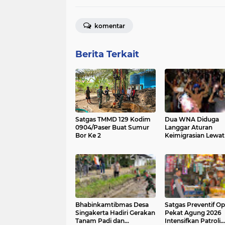
komentar
Berita Terkait
Satgas TMMD 129 Kodim
Dua WNA Diduga
0904/Paser Buat Sumur
Langgar Aturan
Bor Ke 2
Keimigrasian Lewat 
Silent Disco
Bhabinkamtibmas Desa
Satgas Preventif Op
Singakerta Hadiri Gerakan
Pekat Agung 2026
Tanam Padi dan
Intensifkan Patroli