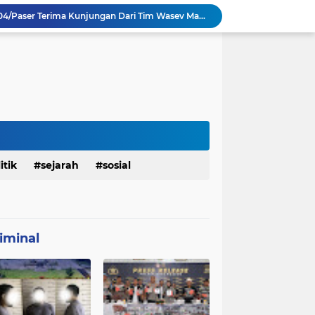
TMMD Ke 129 Kodim 0904/Paser Terima Kunjungan Dari Tim Wasev Mabesad
Personel Satgas TMMD 129 Kodim 0904/Paser Ciptakan Lingkungan Bersih
Sosialisasi Bahaya Narkoba Pada TMMD 129 Kodim 0904/Paser Disambut Positif
Babinsa Hadir di Posyandu Cenderawasih, Wujud Sinergi TNI Dukung Kesehatan Masyarakat
Polres Gianyar Gelar Apel Kesiapan Pengamanan Final Piala Presiden 2026
mah Bapak Sirajudi Setelah Direnovasi
Personel Satgas TMMD 129 Kodim 0904/Paser Bongkar Rumah milik Bapak Harim
Polresta Denpasar Ungkap Kasus Narkoba, Temukan Senpi dan Airsoft Gun Saat Pengerebekan
Masuk Fase Finishing Sebelum Diserahkan
itik
sejarah
sosial
Satgas TMMD Ke 129 Kodim 0904/Paser Pasang Lantai Baru Pada Rumah Bapak Harim
iminal