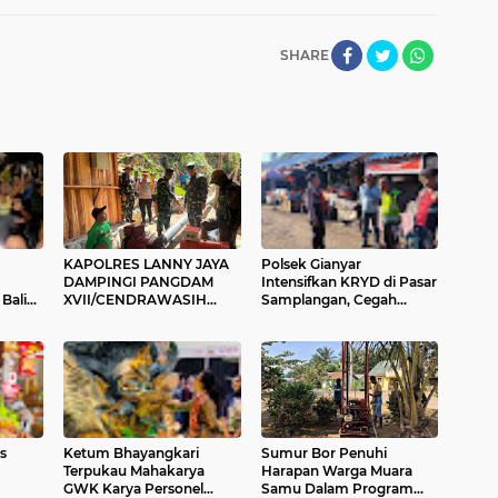
SHARE
KAPOLRES LANNY JAYA
Polsek Gianyar
DAMPINGI PANGDAM
Intensifkan KRYD di Pasar
Bali
XVII/CENDRAWASIH
Samplangan, Cegah
BUKA BAKTI SOSIAL
Premanisme dan Jaga
SKALA BESAR DI LANNY
Rasa Aman Masyarakat
JAYA, BANGUN PLTMH
HINGGA RTLH
s
Ketum Bhayangkari
Sumur Bor Penuhi
Terpukau Mahakarya
Harapan Warga Muara
GWK Karya Personel
Samu Dalam Program