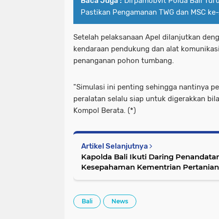
Baca Juga :
Dirpamobvit Polda Bali Tu
Pastikan Pengamanan TWG dan MSC ke-
Setelah pelaksanaan Apel dilanjutkan den
kendaraan pendukung dan alat komunikasi 
penanganan pohon tumbang.
"Simulasi ini penting sehingga nantinya 
peralatan selalu siap untuk digerakkan bi
Kompol Berata. (*)
Artikel Selanjutnya
Kapolda Bali Ikuti Daring Penandat
Kesepahaman Kementrian Pertanian 
Bali
News