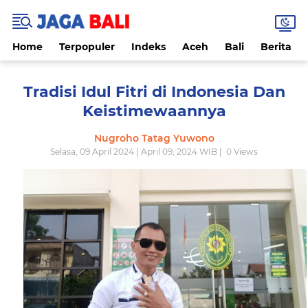
Home
Terpopuler
Indeks
Aceh
Bali
Berita
Tradisi Idul Fitri di Indonesia Dan
Keistimewaannya
Nugroho Tatag Yuwono
Selasa, 09 April 2024 | April 09, 2024 WIB |
0
Views