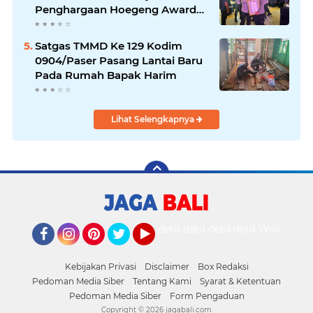
Penghargaan Hoegeng Awards
2026
Satgas TMMD Ke 129 Kodim
0904/Paser Pasang Lantai Baru
Pada Rumah Bapak Harim
Lihat Selengkapnya
detikOto
detikTravel
detikFood
detikHealth
Wolipop
Facebook
Instagram
Pinterest
Twitter
YouTube
Kebijakan Privasi
Disclaimer
Box Redaksi
Pedoman Media Siber
Tentang Kami
Syarat & Ketentuan
Pedoman Media Siber
Form Pengaduan
Copyright ©
2026 jagabali.com