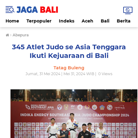
Home
Terpopuler
Indeks
Aceh
Bali
Berita
›
Abepura
345 Atlet Judo se Asia Tenggara
Ikuti Kejuaraan di Bali
Tatag Buleng
Jumat, 31 Mei 2024 | Mei 31, 2024 WIB |
0
Views