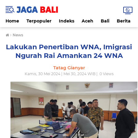
Home
Terpopuler
Indeks
Aceh
Bali
Berita
›
News
Lakukan Penertiban WNA, Imigrasi
Ngurah Rai Amankan 24 WNA
Tatag Gianyar
Kamis, 30 Mei 2024 | Mei 30, 2024 WIB |
0
Views