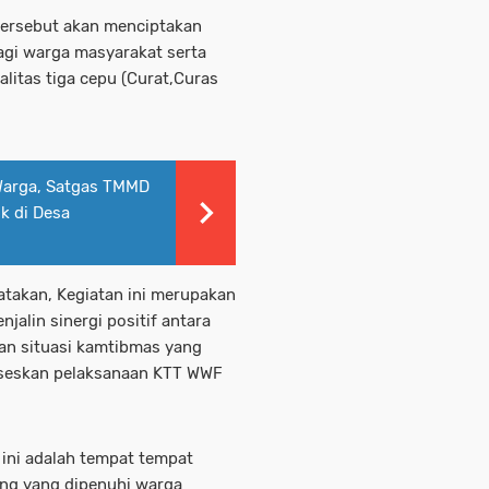
tersebut akan menciptakan
gi warga masyarakat serta
litas tiga cepu (Curat,Curas
Warga, Satgas TMMD
k di Desa
takan, Kegiatan ini merupakan
jalin sinergi positif antara
an situasi kamtibmas yang
kseskan pelaksanaan KTT WWF
 ini adalah tempat tempat
ng yang dipenuhi warga