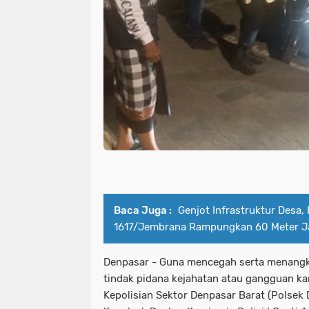
Baca Juga :
Genjot Infrastruktur Desa,
1617/Jembrana Rampungkan 60 Meter Jal
Denpasar - Guna mencegah serta menangk
tindak pidana kejahatan atau gangguan k
Kepolisian Sektor Denpasar Barat (Polsek 