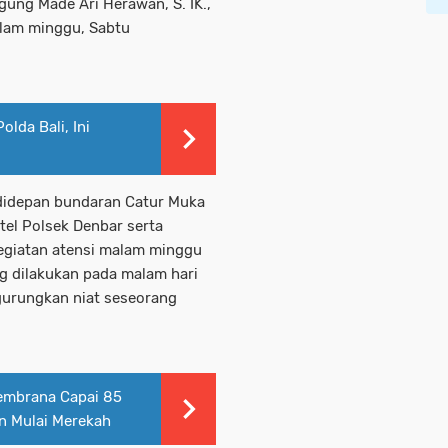
gung Made Ari Herawan, S. IK.,
alam minggu, Sabtu
lda Bali, Ini
 didepan bundaran Catur Muka
ntel Polsek Denbar serta
Kegiatan atensi malam minggu
ng dilakukan pada malam hari
urungkan niat seseorang
embrana Capai 85
n Mulai Merekah