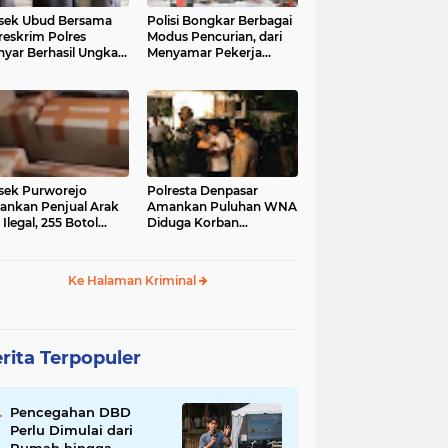
sek Ubud Bersama
Polisi Bongkar Berbagai
reskrim Polres
Modus Pencurian, dari
nyar Berhasil Ungkap
Menyamar Pekerja
s Curanmor Viral di
hingga Bobol Gerai
ia Sosial
sek Purworejo
Polresta Denpasar
nkan Penjual Arak
Amankan Puluhan WNA
 Ilegal, 255 Botol
Diduga Korban
ita
Penyekapan Akan di
Jadikan Operator Scam
Ke Halaman Kriminal
rita Terpopuler
Pencegahan DBD
Perlu Dimulai dari