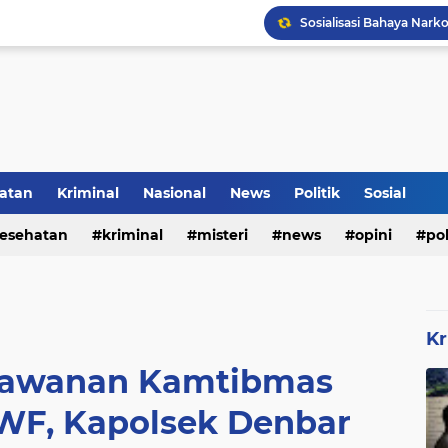
Inilah Tampilan Baru Ru
Voli Menjadi Pengisi W
atan
Kriminal
Nasional
News
Politik
Sosial
esehatan
kriminal
misteri
news
opini
pol
Kr
erawanan Kamtibmas
F, Kapolsek Denbar