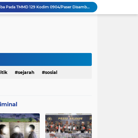
Sosialisasi Bahaya Narkoba Pada TMMD 129 Kodim 0904/Paser Disambut Positif
Babinsa Hadir di Posyandu Cenderawasih, Wujud Sinergi TNI Dukung Kesehatan Masyarakat
Polres Gianyar Gelar Apel Kesiapan Pengamanan Final Piala Presiden 2026
mah Bapak Sirajudi Setelah Direnovasi
Satgas TMMD 129 Kodim 0904/Paser Pastikan Jembatan Aman Bagi Warga
Sasaran RTLH Ke 5 Sudah Mulai Dieksekusi Oleh Satgas TMMD 129 Kodim 0904/Paser
aktu Luang Personel TMMD 129 Pada Sore Hari
Satgas TMMD Ke 129 Kodim 0904/Paser Pasang Lantai Baru Pada Rumah Bapak Harim
TMMD Ke 129 Kodim 0904/Paser Terima Kunjungan Dari Tim Wasev Mabesad
itik
sejarah
sosial
Personel Satgas TMMD 129 Kodim 0904/Paser Ciptakan Lingkungan Bersih
iminal