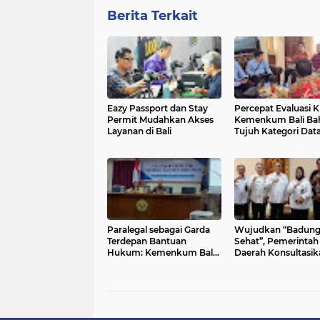
Berita Terkait
Eazy Passport dan Stay
Percepat Evaluasi KI
Permit Mudahkan Akses
Kemenkum Bali Ba
Layanan di Bali
Tujuh Kategori Dat
Utama dengan BP
Paralegal sebagai Garda
Wujudkan “Badun
Terdepan Bantuan
Sehat”, Pemerintah
Hukum: Kemenkum Bali
Daerah Konsultasik
Beri Pelatihan di Singaraja
Penyusunan Regula
Kesehatan