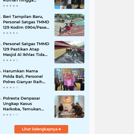
Rumah hingga
Lingkungan Sekolah
Beri Tampilan Baru,
Personel Satgas TMMD
129 Kodim 0904/Paser
Cat Atap Rumah
Marbot
Personel Satgas TMMD
129 Pastikan Atap
Masjid Al Ikhlas Tidak
Bocor Lagi
Harumkan Nama
Polda Bali, Personel
Polres Gianyar Raih
Penghargaan
Hoegeng Awards 2026
Polresta Denpasar
Ungkap Kasus
Narkoba, Temukan
Senpi dan Airsoft Gun
Saat Pengerebekan
Lihat Selengkapnya