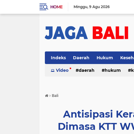
HOME
Minggu
9 Agu 2026
Indeks
Daerah
Hukum
Keseh
Video
daerah
hukum
k
›
Bali
Antisipasi K
Dimasa KTT WW