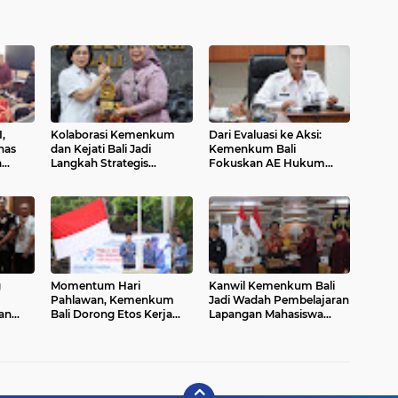
,
Kolaborasi Kemenkum
Dari Evaluasi ke Aksi:
has
dan Kejati Bali Jadi
Kemenkum Bali
a
Langkah Strategis
Fokuskan AE Hukum
KP
Perkuat Layanan Hukum
2025 untuk Dampak
Masyarakat
Nyata
g
Momentum Hari
Kanwil Kemenkum Bali
Pahlawan, Kemenkum
Jadi Wadah Pembelajaran
an
Bali Dorong Etos Kerja
Lapangan Mahasiswa
si
Berintegritas
Hukum