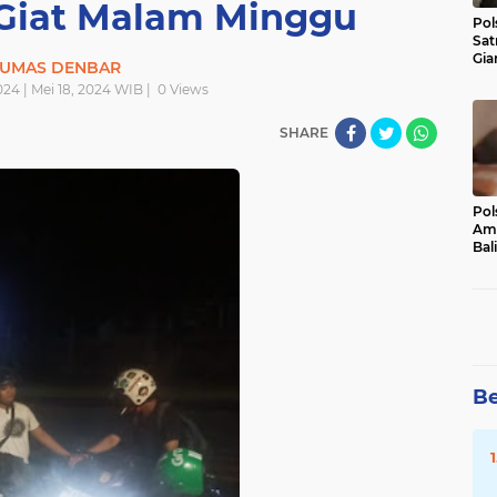
 Giat Malam Minggu
Pol
Sat
Gia
UMAS DENBAR
Kasu
024 | Mei 18, 2024 WIB |
0
Views
Med
SHARE
Pol
Ama
Bali
Dis
Be