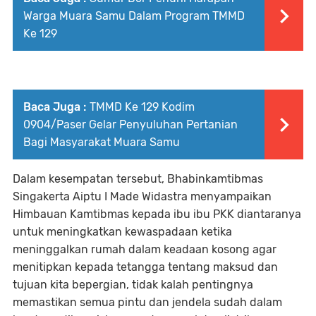
Warga Muara Samu Dalam Program TMMD
Ke 129
Baca Juga :
TMMD Ke 129 Kodim
0904/Paser Gelar Penyuluhan Pertanian
Bagi Masyarakat Muara Samu
Dalam kesempatan tersebut, Bhabinkamtibmas
Singakerta Aiptu I Made Widastra menyampaikan
Himbauan Kamtibmas kepada ibu ibu PKK diantaranya
untuk meningkatkan kewaspadaan ketika
meninggalkan rumah dalam keadaan kosong agar
menitipkan kepada tetangga tentang maksud dan
tujuan kita bepergian, tidak kalah pentingnya
memastikan semua pintu dan jendela sudah dalam