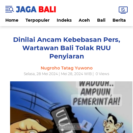
Home
Terpopuler
Indeks
Aceh
Bali
Berita
Dinilai Ancam Kebebasan Pers,
Wartawan Bali Tolak RUU
Penyiaran
Nugroho Tatag Yuwono
Selasa, 28 Mei 2024 | Mei 28, 2024 WIB |
0
Views