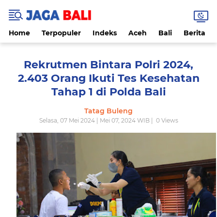
Home
Terpopuler
Indeks
Aceh
Bali
Berita
Rekrutmen Bintara Polri 2024,
2.403 Orang Ikuti Tes Kesehatan
Tahap 1 di Polda Bali
Tatag Buleng
Selasa, 07 Mei 2024 | Mei 07, 2024 WIB |
0
Views