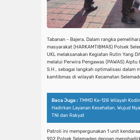
Tabanan - Bajera, Dalam rangka pemeliha
masyarakat (HARKAMTIBMAS) Polsek Sele
UKL melaksanakan Kegiatan Rutin Yang Dit
melalui Perwira Pengawas (PAWAS) Aiptu I
S.H., sebagai langkah optimalisasi dalam 
kamtibmas di wilayah Kecamatan Selemad
Baca Juga :
TMMD Ke-128 Wilayah Kodi
Hadirkan Layanan Kesehatan, Wujud Ny
TNI dan Rakyat
Patroli ini mempergunakan 1 unit kendaraa
902 Polsek Selemadeg dengan menghadirka