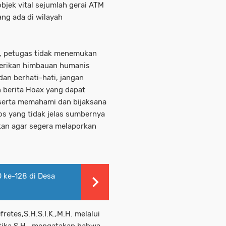
jek vital sejumlah gerai ATM
ng ada di wilayah
, petugas tidak menemukan
berikan himbauan humanis
an berhati-hati, jangan
 berita Hoax yang dapat
serta memahami dan bijaksana
 yang tidak jelas sumbernya
kan agar segera melaporkan
ke-128 di Desa
etes,S.H.S.I.K.,M.H. melalui
tika,S.H., mengatakan bahwa