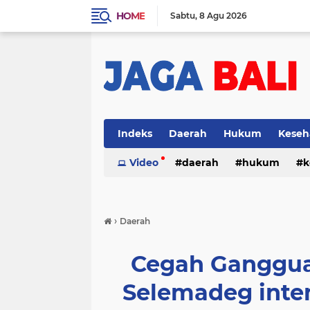
HOME
Sabtu
8 Agu 2026
Indeks
Daerah
Hukum
Keseh
Video
daerah
hukum
k
›
Daerah
Cegah Ganggua
Selemadeg inten