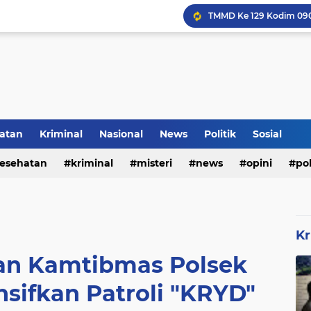
Inilah Tampilan Baru Ru
atan
Kriminal
Nasional
News
Politik
Sosial
Rumah Bapak Sirajudin 
esehatan
kriminal
misteri
news
opini
pol
Kr
n Kamtibmas Polsek
sifkan Patroli "KRYD"