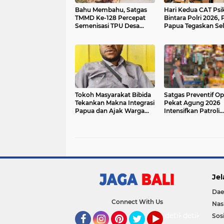
Bahu Membahu, Satgas
Hari Kedua CAT Psi
TMMD Ke-128 Percepat
Bintara Polri 2026, 
Semenisasi TPU Desa
Papua Tegaskan Sel
Luso
Transparan dan
Profesional
Tokoh Masyarakat Bibida
Satgas Preventif Op
Tekankan Makna Integrasi
Pekat Agung 2026
Papua dan Ajak Warga
Intensifkan Patroli
Jaga Kondusifitas Jelang 1
Dialogis di Jalan Ra
Mei
Kesatrian Gianyar
Jel
Dae
Connect With Us
Nas
detikOto
detikTravel
Sosi