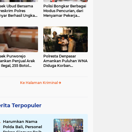
sek Ubud Bersama
Polisi Bongkar Berbagai
reskrim Polres
Modus Pencurian, dari
nyar Berhasil Ungkap
Menyamar Pekerja
s Curanmor Viral di
hingga Bobol Gerai
ia Sosial
sek Purworejo
Polresta Denpasar
nkan Penjual Arak
Amankan Puluhan WNA
 Ilegal, 255 Botol
Diduga Korban
ita
Penyekapan Akan di
Jadikan Operator Scam
Ke Halaman Kriminal
rita Terpopuler
Harumkan Nama
Polda Bali, Personel