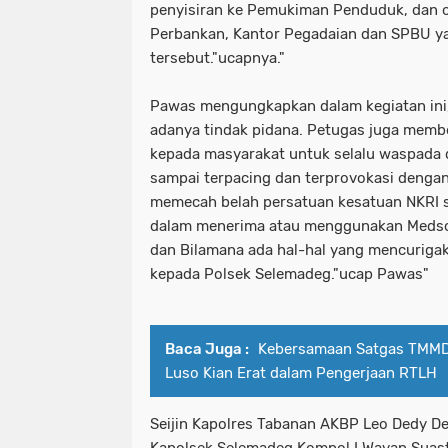
penyisiran ke Pemukiman Penduduk, dan ob
Perbankan, Kantor Pegadaian dan SPBU ya
tersebut."ucapnya."
Pawas mengungkapkan dalam kegiatan ini
adanya tindak pidana. Petugas juga mem
kepada masyarakat untuk selalu waspada d
sampai terpacing dan terprovokasi dengan
memecah belah persatuan kesatuan NKRI 
dalam menerima atau menggunakan Medsos
dan Bilamana ada hal-hal yang mencuriga
kepada Polsek Selemadeg."ucap Pawas"
Baca Juga :
Kebersamaan Satgas TMMD 
Luso Kian Erat dalam Pengerjaan RTLH
Seijin Kapolres Tabanan AKBP Leo Dedy Defr
Kapolsek Selemadeg Kompol I Wayan Suas