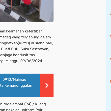
raan keamanan ketertiban
madeg yang tergabung dalam
ingkatkan(KRYD) di siang hari,
 Gusti Putu Suka Sastrawan,
menjaga kondusifitas
eg. Minggu, 09/06/2024.
m 0910/Malinau
ata Kemanunggalan
n roda empat (R4) / Kijang
n pakaian uniform Polri,