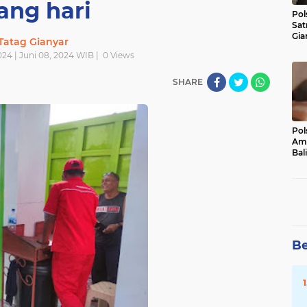
ang hari
Pol
Sat
Gia
Tatag Gianyar
Kasu
024 | Juni 08, 2024 WIB |
0
Views
Med
SHARE
Pol
Ama
Bali
Dis
Be