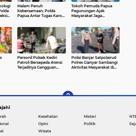
kologi
Malam Penuh
Tokoh Pemuda Papua
Polda
Kebersamaan, Polda
Pegunungan Ajak
eksi
Papua Antar Tugas Karo
Masyarakat Jaga
Ops dengan Penuh Kesan
Kamtibmas dan Dukung
Pembangunan Jelang 1
Mei
s
Personil Polsek Kediri
Polisi Banjar Satpolairud
Patroli Bersepeda Atensi
Polres Gianyar Sambangi
Terjadinya Gangguan
Aktivitas Masyarakat di
ya
Kamtibmas
Pantai Masceti
ajahi
rah
Kesehatan
Misteri
NT
ional
Opini
Politik
Sej
al
Wisata