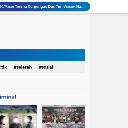
TMMD Ke 129 Kodim 0904/Paser Terima Kunjungan Dari Tim Wasev Mabesad
Personel Satgas TMMD 129 Kodim 0904/Paser Ciptakan Lingkungan Bersih
Sosialisasi Bahaya Narkoba Pada TMMD 129 Kodim 0904/Paser Disambut Positif
Babinsa Hadir di Posyandu Cenderawasih, Wujud Sinergi TNI Dukung Kesehatan Masyarakat
Polres Gianyar Gelar Apel Kesiapan Pengamanan Final Piala Presiden 2026
mah Bapak Sirajudi Setelah Direnovasi
Personel Satgas TMMD 129 Kodim 0904/Paser Bongkar Rumah milik Bapak Harim
Polresta Denpasar Ungkap Kasus Narkoba, Temukan Senpi dan Airsoft Gun Saat Pengerebekan
Masuk Fase Finishing Sebelum Diserahkan
itik
sejarah
sosial
Satgas TMMD Ke 129 Kodim 0904/Paser Pasang Lantai Baru Pada Rumah Bapak Harim
iminal