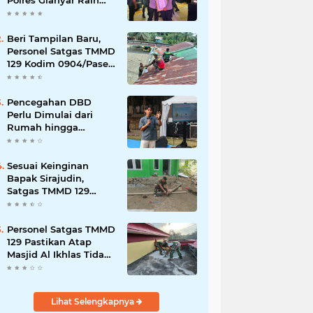
Polres Gianyar Raih
Penghargaan
Hoegeng Awards 2026
Beri Tampilan Baru,
Personel Satgas TMMD
129 Kodim 0904/Paser
Cat Atap Rumah
Marbot
Pencegahan DBD
Perlu Dimulai dari
Rumah hingga
Lingkungan Sekolah
Sesuai Keinginan
Bapak Sirajudin,
Satgas TMMD 129
Ubah Tampilan
Rumahnya
Personel Satgas TMMD
129 Pastikan Atap
Masjid Al Ikhlas Tidak
Bocor Lagi
Lihat Selengkapnya