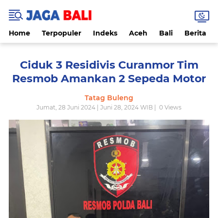
Home
Terpopuler
Indeks
Aceh
Bali
Berita
Ciduk 3 Residivis Curanmor Tim
Resmob Amankan 2 Sepeda Motor
Tatag Buleng
Jumat, 28 Juni 2024 | Juni 28, 2024 WIB |
0
Views