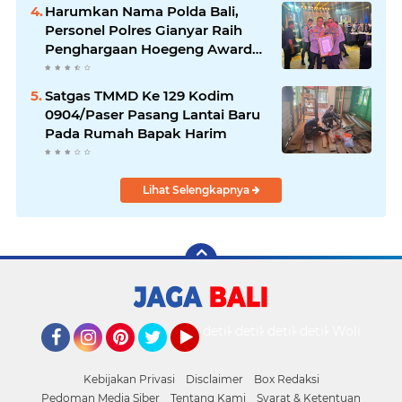
Harumkan Nama Polda Bali,
Personel Polres Gianyar Raih
Penghargaan Hoegeng Awards
2026
Satgas TMMD Ke 129 Kodim
0904/Paser Pasang Lantai Baru
Pada Rumah Bapak Harim
Lihat Selengkapnya
detikOto
detikTravel
detikFood
detikHealth
Wolipop
Facebook
Instagram
Pinterest
Twitter
YouTube
Kebijakan Privasi
Disclaimer
Box Redaksi
Pedoman Media Siber
Tentang Kami
Syarat & Ketentuan