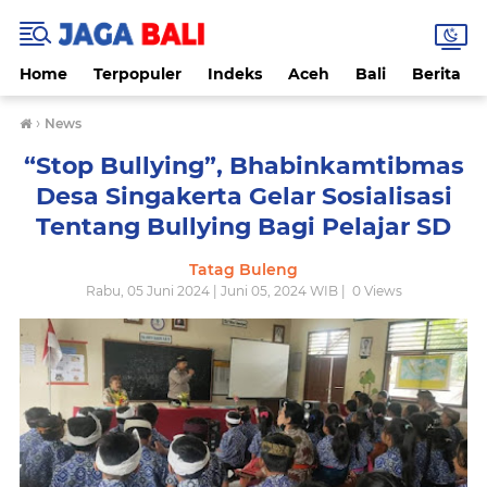
Home
Terpopuler
Indeks
Aceh
Bali
Berita
›
News
“Stop Bullying”, Bhabinkamtibmas
Desa Singakerta Gelar Sosialisasi
Tentang Bullying Bagi Pelajar SD
Tatag Buleng
Rabu, 05 Juni 2024 | Juni 05, 2024 WIB |
0
Views