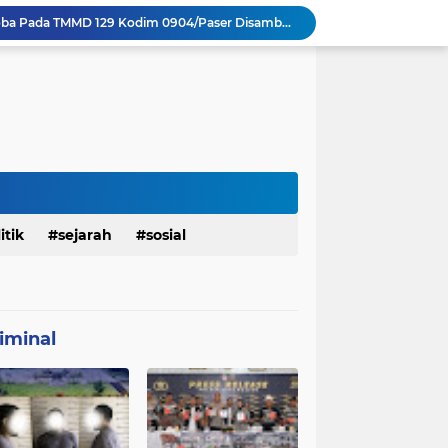
Sosialisasi Bahaya Narkoba Pada TMMD 129 Kodim 0904/Paser Disambut Positif
Babinsa Hadir di Posyandu Cenderawasih, Wujud Sinergi TNI Dukung Kesehatan Masyarakat
Polres Gianyar Gelar Apel Kesiapan Pengamanan Final Piala Presiden 2026
mah Bapak Sirajudi Setelah Direnovasi
Personel Satgas TMMD 129 Kodim 0904/Paser Bongkar Rumah milik Bapak Harim
Polresta Denpasar Ungkap Kasus Narkoba, Temukan Senpi dan Airsoft Gun Saat Pengerebekan
Masuk Fase Finishing Sebelum Diserahkan
Beri Tampilan Baru, Personel Satgas TMMD 129 Kodim 0904/Paser Cat Atap Rumah Marbot
Dimulai dari Rumah hingga Lingkungan Sekolah
itik
sejarah
sosial
Personel Satgas TMMD 129 Kodim 0904/Paser Ciptakan Lingkungan Bersih
iminal