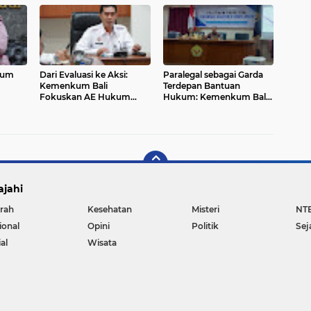
kum
Dari Evaluasi ke Aksi:
Paralegal sebagai Garda
Kemenkum Bali
Terdepan Bantuan
Fokuskan AE Hukum
Hukum: Kemenkum Bali
Hukum
2025 untuk Dampak
Beri Pelatihan di Singaraja
Nyata
ajahi
rah
Kesehatan
Misteri
NT
ional
Opini
Politik
Sej
al
Wisata