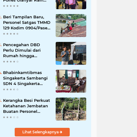
Polres Gianyar Raih
Penghargaan
Hoegeng Awards 2026
Beri Tampilan Baru,
Personel Satgas TMMD
129 Kodim 0904/Paser
Cat Atap Rumah
Marbot
Pencegahan DBD
Perlu Dimulai dari
Rumah hingga
Lingkungan Sekolah
Bhabinkamtibmas
Singakerta Sambangi
SDN 4 Singakerta
Edukasi Pencegahan
Penculikan Anak
Kerangka Besi Perkuat
Ketahanan Jembatan
Buatan Personel
TMMD 129
Lihat Selengkapnya