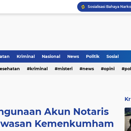
Inilah Tampilan Baru Ru
Rumah Bapak Sirajudin 
atan
Kriminal
Nasional
News
Politik
Sosial
Pencegahan DBD Perlu 
esehatan
kriminal
misteri
news
opini
pol
Kr
hgunaan Akun Notaris
gawasan Kemenkumham