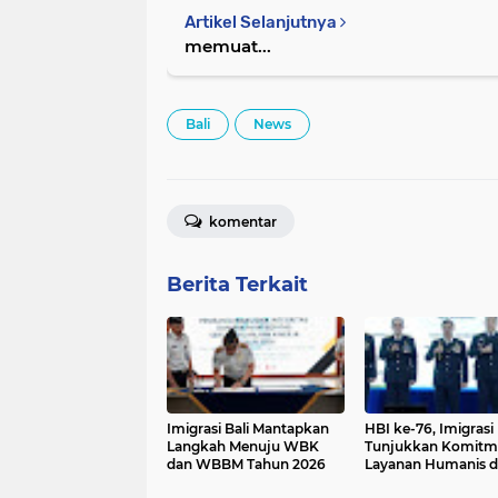
Artikel Selanjutnya
memuat...
Bali
News
komentar
Berita Terkait
Imigrasi Bali Mantapkan
HBI ke-76, Imigrasi
Langkah Menuju WBK
Tunjukkan Komitm
dan WBBM Tahun 2026
Layanan Humanis 
Akuntabel