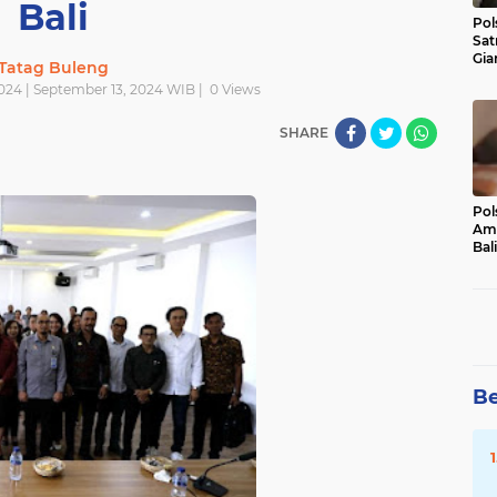
Bali
Pol
Sat
Gia
Tatag Buleng
Kasu
024 | September 13, 2024 WIB |
0
Views
Med
SHARE
Pol
Ama
Bali
Dis
Be