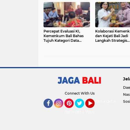
Percepat Evaluasi KI,
Kolaborasi Kemen
Kemenkum Bali Bahas
dan Kejati Bali Jadi
Tujuh Kategori Data
Langkah Strategis
Utama dengan BPKP
Perkuat Layanan 
Masyarakat
Jel
Dae
Connect With Us
Nas
detikOto
detikTravel
Sosi
Facebook
Instagram
Pinterest
Twitter
YouTube
detikFood
detikHealth
Wolipop