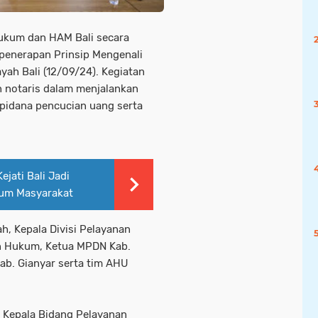
ukum dan HAM Bali secara
penerapan Prinsip Mengenali
yah Bali (12/09/24). Kegiatan
n notaris dalam menjalankan
pidana pencucian uang serta
jati Bali Jadi
kum Masyarakat
ah, Kepala Divisi Pelayanan
n Hukum, Ketua MPDN Kab.
 Kab. Gianyar serta tim AHU
i Kepala Bidang Pelayanan