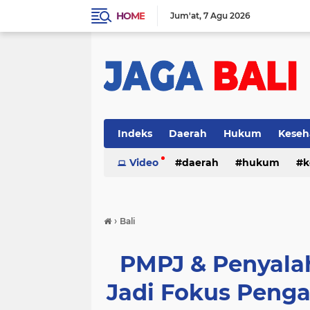
HOME
Jum'at
7 Agu 2026
Indeks
Daerah
Hukum
Keseh
Video
daerah
hukum
k
›
Bali
PMPJ & Penyala
Jadi Fokus Pen