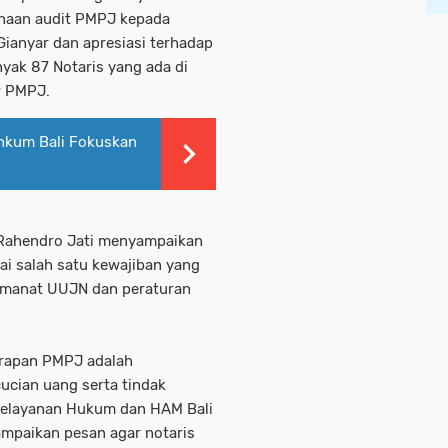
anaan audit PMPJ kepada
 Gianyar dan apresiasi terhadap
yak 87 Notaris yang ada di
er PMPJ.
enkum Bali Fokuskan
 Rahendro Jati menyampaikan
i salah satu kewajiban yang
 amanat UUJN dan peraturan
erapan PMPJ adalah
ucian uang serta tindak
i Pelayanan Hukum dan HAM Bali
ampaikan pesan agar notaris