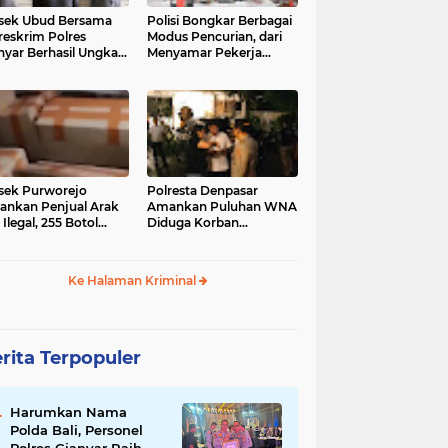
sek Ubud Bersama
Polisi Bongkar Berbagai
reskrim Polres
Modus Pencurian, dari
nyar Berhasil Ungkap
Menyamar Pekerja
s Curanmor Viral di
hingga Bobol Gerai
ia Sosial
sek Purworejo
Polresta Denpasar
nkan Penjual Arak
Amankan Puluhan WNA
 Ilegal, 255 Botol
Diduga Korban
ita
Penyekapan Akan di
Jadikan Operator Scam
Ke Halaman Kriminal
rita Terpopuler
Harumkan Nama
Polda Bali, Personel