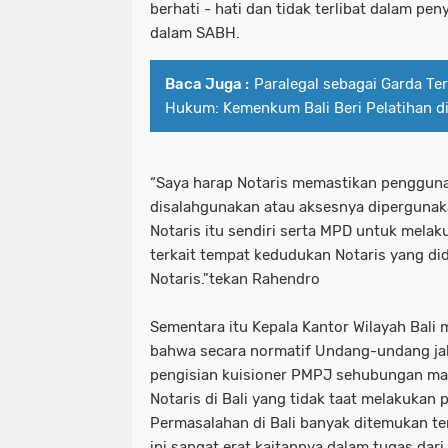
berhati - hati dan tidak terlibat dalam pe
dalam SABH.
Baca Juga :
Paralegal sebagai Garda T
Hukum: Kemenkum Bali Beri Pelatihan di
“Saya harap Notaris memastikan pengguna
disalahgunakan atau aksesnya diperguna
Notaris itu sendiri serta MPD untuk mela
terkait tempat kedudukan Notaris yang d
Notaris."tekan Rahendro
Sementara itu Kepala Kantor Wilayah Bal
bahwa secara normatif Undang-undang jab
pengisian kuisioner PMPJ sehubungan ma
Notaris di Bali yang tidak taat melakukan
Permasalahan di Bali banyak ditemukan ter
ini sangat erat kaitannya dalam tugas dari