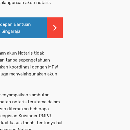
nyalahgunaan akun notaris
erdepan Bantuan
 Singaraja
an akun Notaris tidak
kan tanpa sepengetahuan
kukan koordinasi dengan MPW
iduga menyalahgunakan akun
i menyampaikan sambutan
atan notaris terutama dalam
sih ditemukan beberapa
 pengisian Kuisioner PMPJ.
kait kasus tanah, tentunya hal
 seorang Notaris.