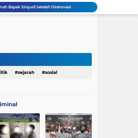
mah Bapak Sirajudi Setelah Direnovasi
Personel Satgas TMMD 129 Kodim 0904/Paser Bongkar Rumah milik Bapak Harim
Polresta Denpasar Ungkap Kasus Narkoba, Temukan Senpi dan Airsoft Gun Saat Pengerebekan
Masuk Fase Finishing Sebelum Diserahkan
Satgas TMMD Ke 129 Kodim 0904/Paser Pasang Lantai Baru Pada Rumah Bapak Harim
TMMD Ke 129 Kodim 0904/Paser Terima Kunjungan Dari Tim Wasev Mabesad
Personel Satgas TMMD 129 Kodim 0904/Paser Ciptakan Lingkungan Bersih
Sosialisasi Bahaya Narkoba Pada TMMD 129 Kodim 0904/Paser Disambut Positif
Babinsa Hadir di Posyandu Cenderawasih, Wujud Sinergi TNI Dukung Kesehatan Masyarakat
itik
sejarah
sosial
Polres Gianyar Gelar Apel Kesiapan Pengamanan Final Piala Presiden 2026
iminal