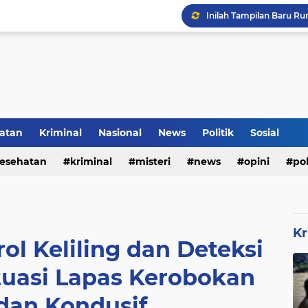
Inilah Tampilan Baru Ru
Rumah Bapak Sirajudin 
atan
Kriminal
Nasional
News
Politik
Sosial
esehatan
kriminal
misteri
news
opini
pol
Kr
ol Keliling dan Deteksi
ituasi Lapas Kerobokan
an Kondusif