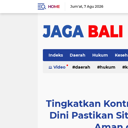
HOME
Jum'at
7 Agu 2026
Indeks
Daerah
Hukum
Keseh
Video
daerah
hukum
k
Tingkatkan Kontr
Dini Pastikan S
Aman d