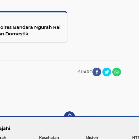
an Domestik
SHARE
ajahi
rah
Kesehatan
Misteri
NT