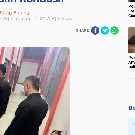
Pol
Sat
Tatag Buleng
Gia
024 | September 15, 2024 WIB |
0
Views
Kasu
Med
SHARE
Pol
Ama
Bali
Dis
Be