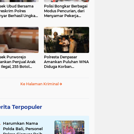
sek Ubud Bersama
Polisi Bongkar Berbagai
reskrim Polres
Modus Pencurian, dari
nyar Berhasil Ungkap
Menyamar Pekerja
s Curanmor Viral di
hingga Bobol Gerai
ia Sosial
sek Purworejo
Polresta Denpasar
nkan Penjual Arak
Amankan Puluhan WNA
 Ilegal, 255 Botol
Diduga Korban
ita
Penyekapan Akan di
Jadikan Operator Scam
Ke Halaman Kriminal
rita Terpopuler
Harumkan Nama
Polda Bali, Personel