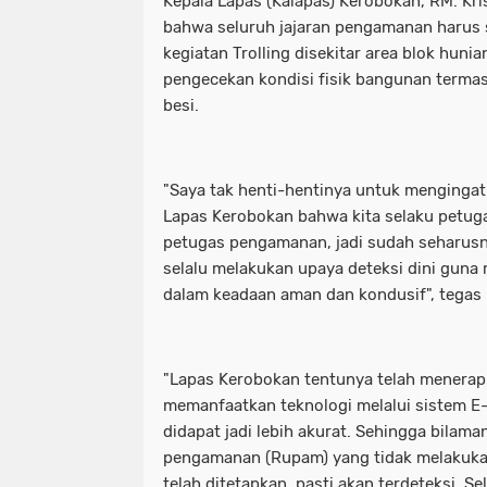
Kepala Lapas (Kalapas) Kerobokan, RM. Kr
bahwa seluruh jajaran pengamanan harus
kegiatan Trolling disekitar area blok huni
pengecekan kondisi fisik bangunan termas
besi.
"Saya tak henti-hentinya untuk mengingat
Lapas Kerobokan bahwa kita selaku petug
petugas pengamanan, jadi sudah seharusn
selalu melakukan upaya deteksi dini guna
dalam keadaan aman dan kondusif", tegas 
"Lapas Kerobokan tentunya telah menerap
memanfaatkan teknologi melalui sistem E-
didapat jadi lebih akurat. Sehingga bilam
pengamanan (Rupam) yang tidak melakuka
telah ditetapkan, pasti akan terdeteksi. Sel