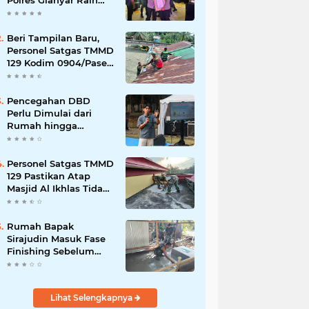
Polres Gianyar Raih
Penghargaan
Hoegeng Awards 2026
Beri Tampilan Baru,
Personel Satgas TMMD
129 Kodim 0904/Paser
Cat Atap Rumah
Marbot
Pencegahan DBD
Perlu Dimulai dari
Rumah hingga
Lingkungan Sekolah
Personel Satgas TMMD
129 Pastikan Atap
Masjid Al Ikhlas Tidak
Bocor Lagi
Rumah Bapak
Sirajudin Masuk Fase
Finishing Sebelum
Diserahkan
Lihat Selengkapnya