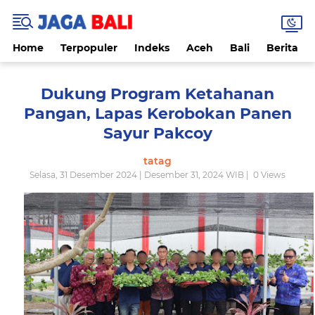
Home
Terpopuler
Indeks
Aceh
Bali
Berita
Dukung Program Ketahanan
Pangan, Lapas Kerobokan Panen
Sayur Pakcoy
tatag
Selasa, 31 Desember 2024 | Desember 31, 2024 WIB |
0
Views