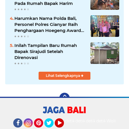
Pada Rumah Bapak Harim
Harumkan Nama Polda Bali,
Personel Polres Gianyar Raih
Penghargaan Hoegeng Awards
2026
Inilah Tampilan Baru Rumah
Bapak Sirajudi Setelah
Direnovasi
Lihat Selengkapnya
detikOto
detikTravel
detikFood
detikHealth
Wolipop