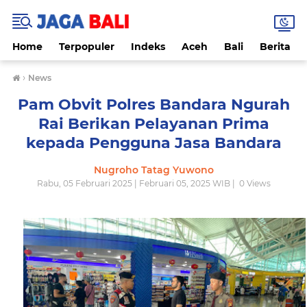
Home
Terpopuler
Indeks
Aceh
Bali
Berita
›
News
Pam Obvit Polres Bandara Ngurah
Rai Berikan Pelayanan Prima
kepada Pengguna Jasa Bandara
Nugroho Tatag Yuwono
Rabu, 05 Februari 2025 | Februari 05, 2025 WIB |
0
Views