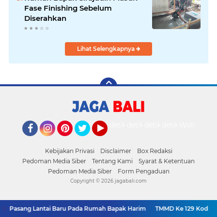
Fase Finishing Sebelum
Diserahkan
Lihat Selengkapnya
detikOto
detikTravel
detikFood
detikHealth
Wolipop
Facebook
Instagram
Pinterest
Twitter
YouTube
Kebijakan Privasi
Disclaimer
Box Redaksi
Pedoman Media Siber
Tentang Kami
Syarat & Ketentuan
Pedoman Media Siber
Form Pengaduan
Copyright ©
2026 jagabali.com
r Pasang Lantai Baru Pada Rumah Bapak Harim
TMMD Ke 129 Kodim 09