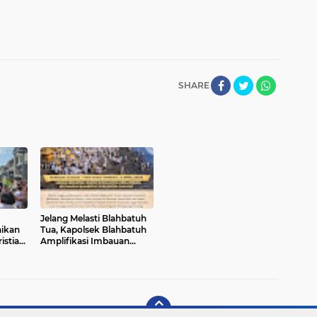
SHARE
Jelang Melasti Blahbatuh
aikan
Tua, Kapolsek Blahbatuh
istiani
Amplifikasi Imbauan
Kamtibmas