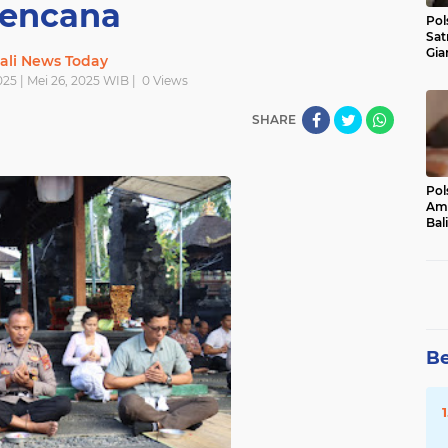
encana
Pol
Sat
Gia
ali News Today
Kasu
025 | Mei 26, 2025 WIB |
0
Views
Med
SHARE
Pol
Ama
Bali
Dis
Be