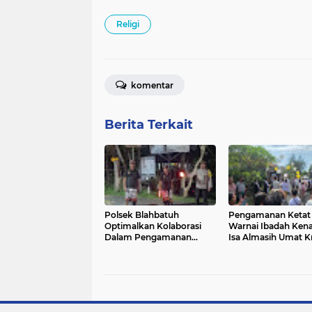
Religi
komentar
Berita Terkait
Polsek Blahbatuh
Pengamanan Ketat
Optimalkan Kolaborasi
Warnai Ibadah Ken
Dalam Pengamanan
Isa Almasih Umat Kr
Upacara Keagamaan
di Sukawati