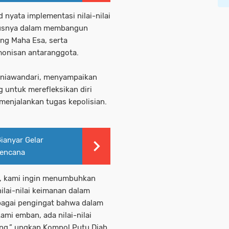
yata implementasi nilai-nilai
hususnya dalam membangun
ng Maha Esa, serta
monisan antaranggota.
rniawandari, menyampaikan
 untuk merefleksikan diri
menjalankan tugas kepolisian.
ianyar Gelar
Kencana
i, kami ingin menumbuhkan
lai-nilai keimanan dalam
ebagai pengingat bahwa dalam
mi emban, ada nilai-nilai
ung,” ungkap Kompol Putu Diah.