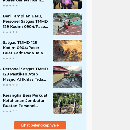
Polres Gianyar Raih
Penghargaan
Hoegeng Awards 2026
Beri Tampilan Baru,
Personel Satgas TMMD
129 Kodim 0904/Paser
Cat Atap Rumah
Marbot
Satgas TMMD 129
Kodim 0904/Paser
Buat Parit Pada Jalan
Baru
Personel Satgas TMMD
129 Pastikan Atap
Masjid Al Ikhlas Tidak
Bocor Lagi
Kerangka Besi Perkuat
Ketahanan Jembatan
Buatan Personel
TMMD 129
Lihat Selengkapnya