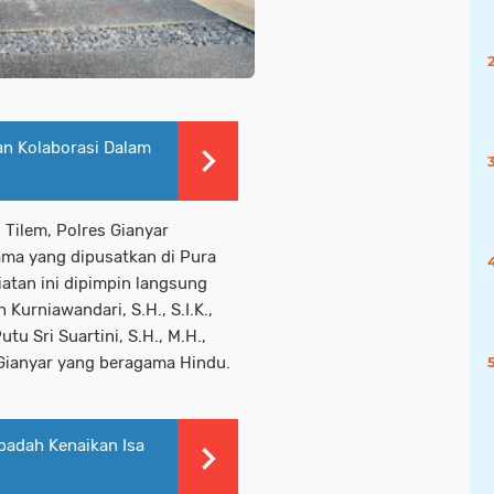
an Kolaborasi Dalam
 Tilem, Polres Gianyar
ma yang dipusatkan di Pura
atan ini dipimpin langsung
Kurniawandari, S.H., S.I.K.,
u Sri Suartini, S.H., M.H.,
s Gianyar yang beragama Hindu.
badah Kenaikan Isa