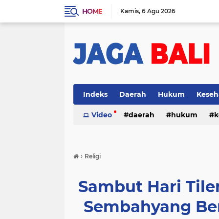
HOME
Kamis
6 Agu 2026
Indeks
Daerah
Hukum
Keseh
Video
daerah
hukum
k
›
Religi
Sambut Hari Tile
Sembahyang Ber