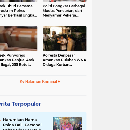
sek Ubud Bersama
Polisi Bongkar Berbagai
reskrim Polres
Modus Pencurian, dari
nyar Berhasil Ungkap
Menyamar Pekerja
s Curanmor Viral di
hingga Bobol Gerai
ia Sosial
sek Purworejo
Polresta Denpasar
nkan Penjual Arak
Amankan Puluhan WNA
 Ilegal, 255 Botol
Diduga Korban
ita
Penyekapan Akan di
Jadikan Operator Scam
Ke Halaman Kriminal
rita Terpopuler
Harumkan Nama
Polda Bali, Personel