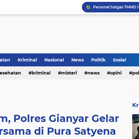
Inilah Tampilan Baru Ru
Rumah Bapak Sirajudin 
atan
Kriminal
Nasional
News
Politik
Sosial
esehatan
kriminal
misteri
news
opini
pol
Pencegahan DBD Perlu 
Kr
m, Polres Gianyar Gelar
sama di Pura Satyena