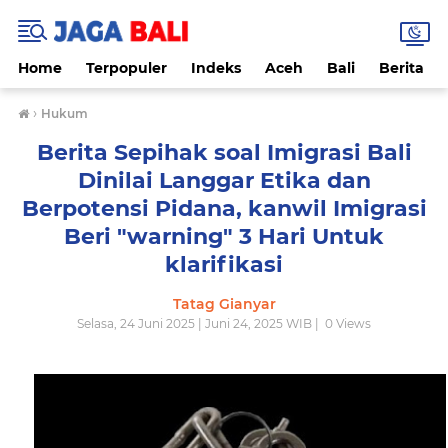
Home
Terpopuler
Indeks
Aceh
Bali
Berita
›
Hukum
Berita Sepihak soal Imigrasi Bali
Dinilai Langgar Etika dan
Berpotensi Pidana, kanwil Imigrasi
Beri "warning" 3 Hari Untuk
klarifikasi
Tatag Gianyar
Selasa, 24 Juni 2025 | Juni 24, 2025 WIB |
0
Views