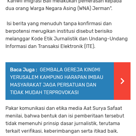
"Kanwil Imigrasi Bali melakukan pemerasan kepada
dua orang Warga Negara Asing (WNA) Jerman".
Isi berita yang menuduh tanpa konfirmasi dan
berpotensi merugikan institusi disebut berisiko
melanggar Kode Etik Jurnalistik dan Undang-Undang
Informasi dan Transaksi Elektronik (ITE).
Baca Juga :
GEMBALA GEREJA KINGMI
YERUSALEM KAMPUNG HARAPAN IMBAU
MASYARAKAT JAGA PERSATUAN DAN
TIDAK MUDAH TERPROVOKASI
Pakar komunikasi dan etika media Aat Surya Safaat
menilai, bahwa bentuk dan isi pemberitaan tersebut
tidak memenuhi prinsip dasar jurnalistik, terutama
terkait verifikasi, keberimbangan serta itikad baik.