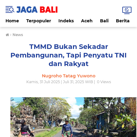
Home
Terpopuler
Indeks
Aceh
Bali
Berita
›
News
TMMD Bukan Sekadar
Pembangunan, Tapi Penyatu TNI
dan Rakyat
Nugroho Tatag Yuwono
Kamis, 31 Juli 2025 | Juli 31, 2025 WIB |
0
Views