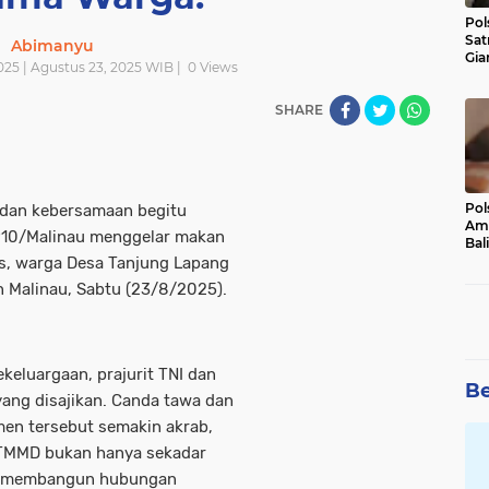
Pol
Sat
Abimanyu
Gia
025 | Agustus 23, 2025 WIB |
0
Views
Kasu
Med
SHARE
Pol
 dan kebersamaan begitu
Ama
910/Malinau menggelar makan
Bali
Dis
s, warga Desa Tanjung Lapang
 Malinau, Sabtu (23/8/2025).
eluargaan, prajurit TNI dan
Be
ang disajikan. Canda tawa dan
men tersebut semakin akrab,
 TMMD bukan hanya sekadar
ga membangun hubungan