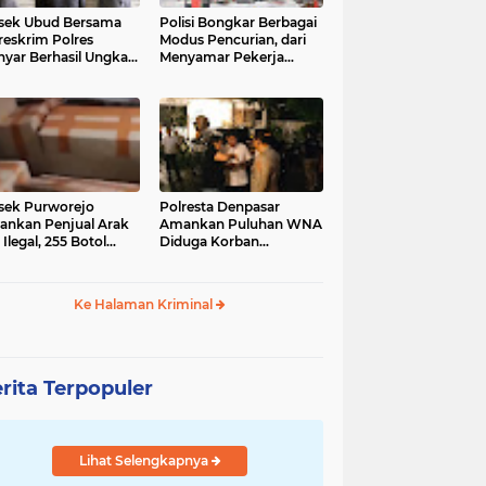
sek Ubud Bersama
Polisi Bongkar Berbagai
reskrim Polres
Modus Pencurian, dari
nyar Berhasil Ungkap
Menyamar Pekerja
s Curanmor Viral di
hingga Bobol Gerai
ia Sosial
sek Purworejo
Polresta Denpasar
nkan Penjual Arak
Amankan Puluhan WNA
 Ilegal, 255 Botol
Diduga Korban
ita
Penyekapan Akan di
Jadikan Operator Scam
Ke Halaman Kriminal
rita Terpopuler
Lihat Selengkapnya