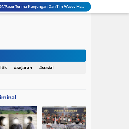
TMMD Ke 129 Kodim 0904/Paser Terima Kunjungan Dari Tim Wasev Mabesad
Personel Satgas TMMD 129 Kodim 0904/Paser Ciptakan Lingkungan Bersih
Sosialisasi Bahaya Narkoba Pada TMMD 129 Kodim 0904/Paser Disambut Positif
Babinsa Hadir di Posyandu Cenderawasih, Wujud Sinergi TNI Dukung Kesehatan Masyarakat
Polres Gianyar Gelar Apel Kesiapan Pengamanan Final Piala Presiden 2026
mah Bapak Sirajudi Setelah Direnovasi
Personel Satgas TMMD 129 Kodim 0904/Paser Bongkar Rumah milik Bapak Harim
Polresta Denpasar Ungkap Kasus Narkoba, Temukan Senpi dan Airsoft Gun Saat Pengerebekan
Masuk Fase Finishing Sebelum Diserahkan
itik
sejarah
sosial
Satgas TMMD Ke 129 Kodim 0904/Paser Pasang Lantai Baru Pada Rumah Bapak Harim
iminal