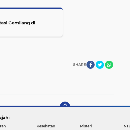
tasi Gemilang di
SHARE
ajahi
rah
Kesehatan
Misteri
NT