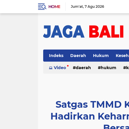
HOME
Jum'at
7 Agu 2026
Indeks
Daerah
Hukum
Keseh
Video
daerah
hukum
k
Satgas TMMD K
Hadirkan Kehar
Bers