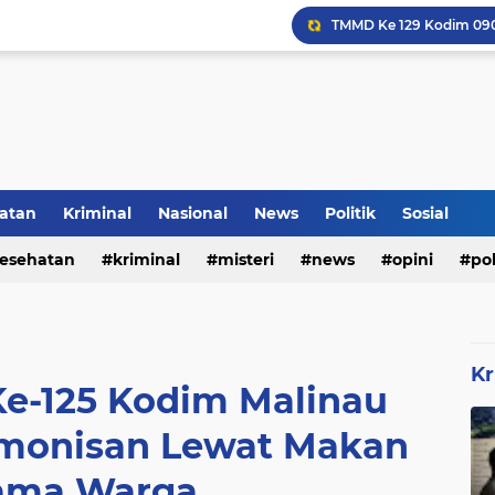
Inilah Tampilan Baru Ru
atan
Kriminal
Nasional
News
Politik
Sosial
Rumah Bapak Sirajudin 
esehatan
kriminal
misteri
news
opini
pol
Kr
e-125 Kodim Malinau
monisan Lewat Makan
ama Warga.